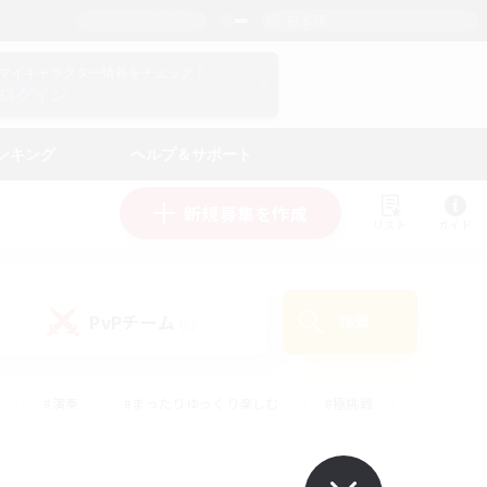
日本語
マイキャラクター情報をチェック！
ログイン
ンキング
ヘルプ＆サポート
新規募集を作成
リスト
ガイド
PvPチーム
検索
(0)
#演奏
#まったりゆっくり楽しむ
#極挑戦
#ハウジング
#レベリング
#クラフター中心
ズム）
#プレイヤー主催イベント