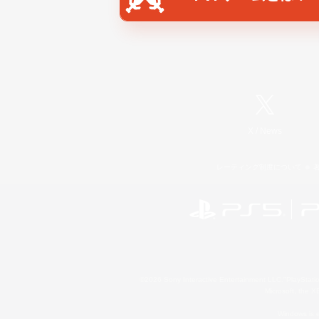
X
/
News
レーティング制度について
©2026 Sony Interactive Entertainment LLC."PlayStation
Microsoft, the 
Windows is e