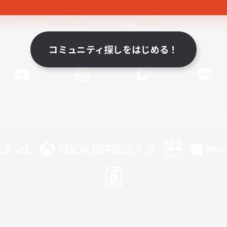
関連商品
e-STOREで購入
ゲームダウンロード
コミュニティ探しをはじめる！
Official Information
YouTube
Instagram
Twitch
LINE
著作権について
プライバシーポリシー
サポートセンター
ライセンス
ルール＆ポリシー
 Family Mark", "PlayStation", "PS5 logo", "PS5", "PS4 logo" and "PS4" are registered trademark
XBOX Sphere mark, the Series X|S logo and XBOX Series X|S are trademarks of the Microsoft gro
Nintendo Switch is a trademark of Nintendo.
ither a registered trademark or trademark of Microsoft Corporation in the United States and/or oth