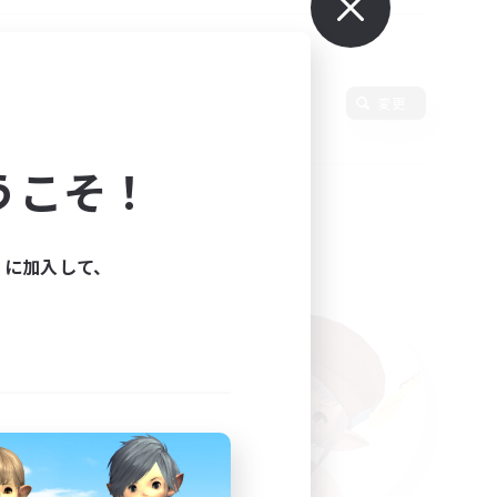
変更
うこそ！
ィに加入して、
た。