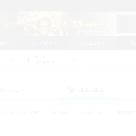
始める
プレイガイド
コミュニティ
ラ
WORLD
Cuchulainn
カンパニー
LS & CWLS
(0)
(0)
#立ち上げメンバー募集
#零式挑戦
#社会人中心
#復帰者歓迎
ギャザラー中心
#モブハント
#ロールプレイ
#体験歓迎
レジャーハント
#クリア目指して頑張る
#ミラプリ（ミラージュプリ