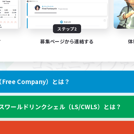
ステップ2
す
募集ページから連絡する
体
ree Company）とは？
スワールドリンクシェル（LS/CWLS）とは？
スマートフォン版へ