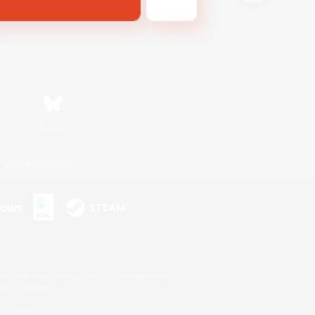
Bluesky
利用者情報の外部送信について
s or trademarks of Sony Interactive Entertainment Inc.
up of companies.
er countries.