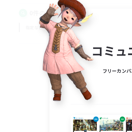
0件の募集が見つかりました！
指定なし
平日
週末
コミュ
フリーカンパ
募