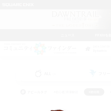
ニュース
FFXIVを
DATA CENTER
Dynamis
ALL
フリー
(0)
アピールタグ
#初心者/若葉歓迎
#絶挑戦
#雑談
#なんでも楽しむ
#学生中心
#
#スクリーンショット撮影
#ト