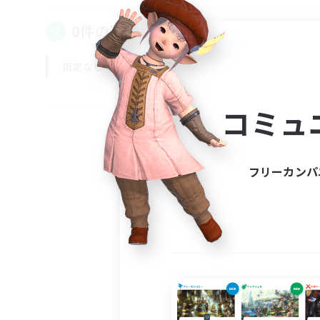
0件の募集が見つかりました！
指定なし
平日
週末
コミュ
フリーカンパ
募