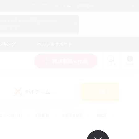
日本語
マイキャラクター情報をチェック！
ログイン
ンキング
ヘルプ＆サポート
新規募集を作成
リスト
ガイド
PvPチーム
検索
(0)
ゆっくり楽しむ
#極挑戦
#復帰者歓迎
#雑談
ルプレイ
#トレジャーハント
#レベリング
して頑張る
#プレイヤー主催イベント