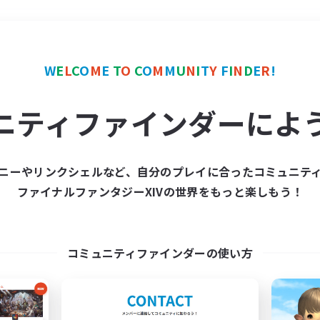
＃クリア目指して頑張る
W
E
L
C
O
M
E
T
O
C
O
M
M
U
N
I
T
Y
F
I
N
D
E
R
!
ニティファインダーによ
ニーやリンクシェルなど、自分のプレイに合ったコミュニテ
ファイナルファンタジーXIVの世界をもっと楽しもう！
募集数 0件
集が見つかりませんでし
コミュニティファインダーの使い方
条件を変えて検索してみるでっす！