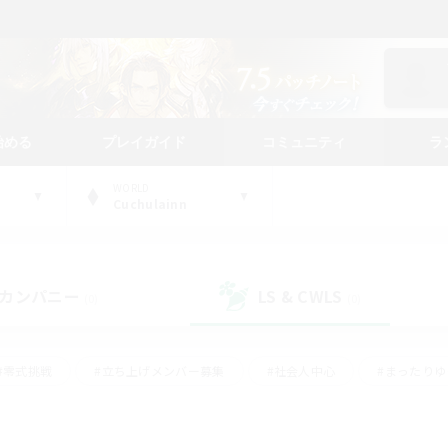
始める
プレイガイド
コミュニティ
ラ
WORLD
Cuchulainn
カンパニー
LS & CWLS
(0)
(0)
#零式挑戦
#立ち上げメンバー募集
#社会人中心
#まったり
#体験歓迎
#クラフター中心
#ギャザラー中心
#ロー
ング
#演奏
#ミラプリ（ミラージュプリズム）
#クリア目指