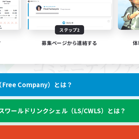
ステップ2
す
募集ページから連絡する
体
ree Company）とは？
スワールドリンクシェル（LS/CWLS）とは？
スマートフォン版へ