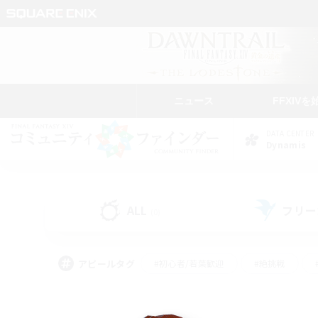
ニュース
FFXIVを
DATA CENTER
Dynamis
ALL
フリー
(0)
アピールタグ
#初心者/若葉歓迎
#絶挑戦
#モブハント
#学生中心
#なんでも楽しむ
#スクリーンショット撮影
#ハウジ