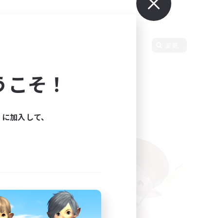
使用言語
変更
うこそ！
ィに加入して、
た。