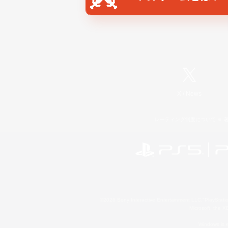
X
/
News
レーティング制度について
©2026 Sony Interactive Entertainment LLC."PlayStation
Microsoft, the 
Windows is e