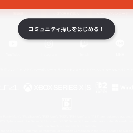
関連商品
e-STOREで購入
ゲームダウンロード
コミュニティ探しをはじめる！
Official Information
YouTube
Instagram
Twitch
LINE
著作権について
プライバシーポリシー
サポートセンター
ライセンス
ルール＆ポリシー
 Family Mark", "PlayStation", "PS5 logo", "PS5", "PS4 logo" and "PS4" are registered trademark
XBOX Sphere mark, the Series X|S logo and XBOX Series X|S are trademarks of the Microsoft gro
Nintendo Switch is a trademark of Nintendo.
ither a registered trademark or trademark of Microsoft Corporation in the United States and/or oth