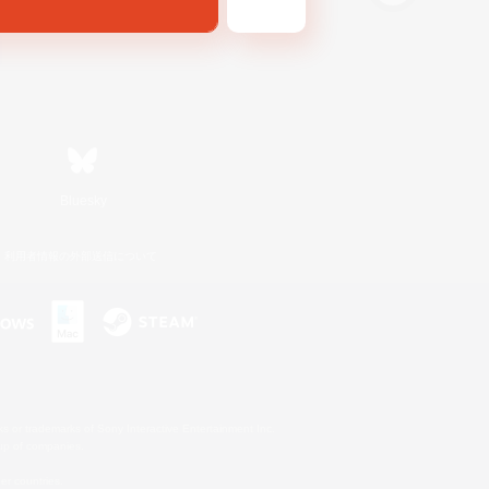
Bluesky
利用者情報の外部送信について
s or trademarks of Sony Interactive Entertainment Inc.
up of companies.
er countries.