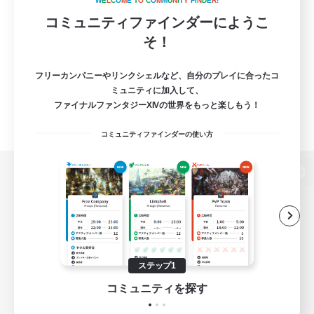
W
E
L
C
O
M
E
T
O
C
O
M
M
U
N
I
T
Y
F
I
N
D
E
R
!
コミュニティファインダーにようこ
そ！
フリーカンパニーやリンクシェルなど、自分のプレイに合ったコ
ミュニティに加入して、
ファイナルファンタジーXIVの世界をもっと楽しもう！
コミュニティファインダーの使い方
パソコン版へ
関連商品
e-STOREで購入
ステップ1
ゲームダウンロード
コミュニティを探す