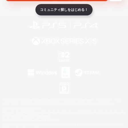
ライセンス
ルール＆ポリシー
利用者情報の外部送信について
コミュニティ探しをはじめる！
©2026 Sony Interactive Entertainment LLC."PlayStation Family Mark", "PlayStation", "PS5
logo", "PS5", "PS4 logo" and "PS4" are registered trademarks or trademarks of Sony
Interactive Entertainment Inc.
Microsoft, the XBOX Sphere mark, the Series X|S logo and XBOX Series X|S are trademarks
of the Microsoft group of companies.
Nintendo Switch is a trademark of Nintendo.
Windows is either a registered trademark or trademark of Microsoft Corporation in the United