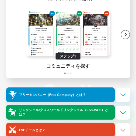
ゲームダウンロード
Official Information
/
X
News
YouTube
ステップ1
コミュニティを探す
Instagram
Twitch
フリーカンパニー（Free Company）とは？
LINE
Bluesky
リンクシェル/クロスワールドリンクシェル（LS/CWLS）と
は？
レーティング制度について
プライバシーポリシー
著作権について
サポートセンター
PvPチームとは？