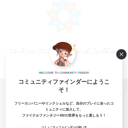
W
E
L
C
O
M
E
T
O
C
O
M
M
U
N
I
T
Y
F
I
N
D
E
R
!
コミュニティファインダーにようこ
そ！
パソコン版へ
フリーカンパニーやリンクシェルなど、自分のプレイに合ったコ
ミュニティに加入して、
ファイナルファンタジーXIVの世界をもっと楽しもう！
関連商品
e-STOREで購入
コミュニティファインダーの使い方