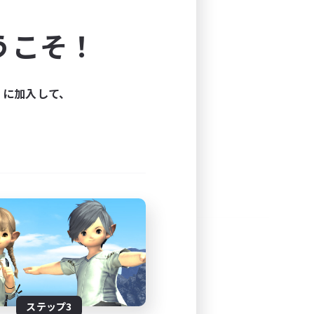
よう！
うこそ！
できます。
と楽しもう！
ィに加入して、
ステップ3