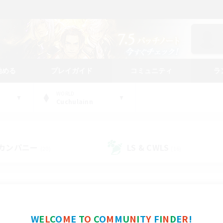
始める
プレイガイド
コミュニティ
ラ
WORLD
Cuchulainn
カンパニー
LS & CWLS
(20)
(16)
コミュニティファインダー
W
E
L
C
O
M
E
T
O
C
O
M
M
U
N
I
T
Y
F
I
N
D
E
R
!