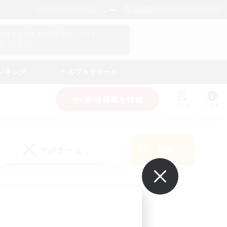
日本語
マイキャラクター情報をチェック！
ログイン
ンキング
ヘルプ＆サポート
新規募集を作成
リスト
ガイド
PvPチーム
検索
(0)
で