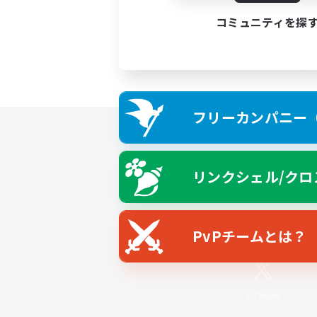
コミュニティを探
フリーカンパニー（F
リンクシェル/クロ
PvPチームとは？
X
/
News