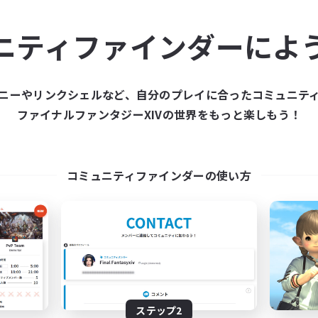
ュニティメンバーを集め
ニティファインダーによ
ティファインダーは、一緒に冒険する仲間を募集することが
た仲間を集めて、ファイナルファンタジーXIVの世界をもっ
ニーやリンクシェルなど、自分のプレイに合ったコミュニテ
ファイナルファンタジーXIVの世界をもっと楽しもう！
新規募集を作成する
コミュニティファインダーの使い方
ステップ2