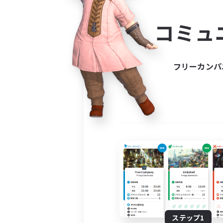
コミ
コミュ
コミュニ
自分に合っ
フリーカンパ
ステップ1