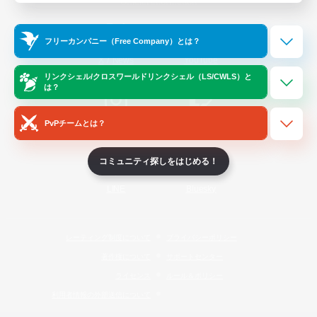
Official Information
フリーカンパニー（Free Company）とは？
/
X
News
YouTube
リンクシェル/クロスワールドリンクシェル（LS/CWLS）と
は？
PvPチームとは？
Instagram
Twitch
コミュニティ探しをはじめる！
LINE
Bluesky
レーティング制度について
プライバシーポリシー
著作権について
サポートセンター
ライセンス
ルール＆ポリシー
利用者情報の外部送信について