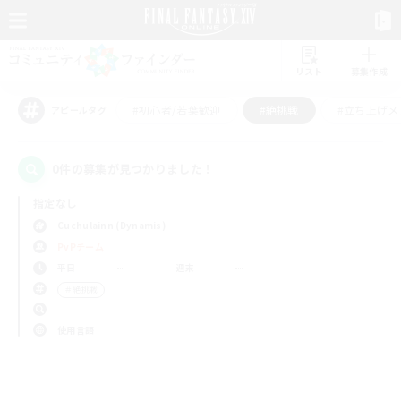
リスト
募集作成
#初心者/若葉歓迎
#絶挑戦
#立ち上げメ
アピールタグ
0件の募集が見つかりました！
指定なし
Cuchulainn (Dynamis)
PvPチーム
平日
週末
＃絶挑戦
使用言語