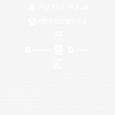
©2026 Sony Interactive Entertainment LLC."PlayStation Family Mark", "PlayStation", "PS5
logo", "PS5", "PS4 logo" and "PS4" are registered trademarks or trademarks of Sony
Interactive Entertainment Inc.
Microsoft, the XBOX Sphere mark, the Series X|S logo and XBOX Series X|S are trademarks
of the Microsoft group of companies.
Nintendo Switch is a trademark of Nintendo.
Windows is either a registered trademark or trademark of Microsoft Corporation in the United
States and/or other countries.
Mac is a trademark of Apple Inc.
©2026 Valve Corporation. Steam and the Steam logo are trademarks and/or registered
trademarks of Valve Corporation in the U.S. and/or other countries.