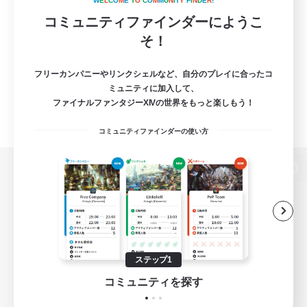
W
E
L
C
O
M
E
T
O
C
O
M
M
U
N
I
T
Y
F
I
N
D
E
R
!
コミュニティファインダーにようこ
そ！
フリーカンパニーやリンクシェルなど、自分のプレイに合ったコ
ミュニティに加入して、
ファイナルファンタジーXIVの世界をもっと楽しもう！
コミュニティファインダーの使い方
パソコン版へ
関連商品
e-STOREで購入
ステップ1
ゲームダウンロード
コミュニティを探す