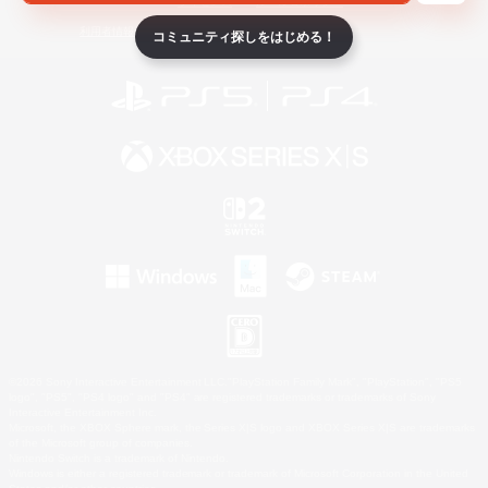
ライセンス
ルール＆ポリシー
利用者情報の外部送信について
コミュニティ探しをはじめる！
©2026 Sony Interactive Entertainment LLC."PlayStation Family Mark", "PlayStation", "PS5
logo", "PS5", "PS4 logo" and "PS4" are registered trademarks or trademarks of Sony
Interactive Entertainment Inc.
Microsoft, the XBOX Sphere mark, the Series X|S logo and XBOX Series X|S are trademarks
of the Microsoft group of companies.
Nintendo Switch is a trademark of Nintendo.
Windows is either a registered trademark or trademark of Microsoft Corporation in the United