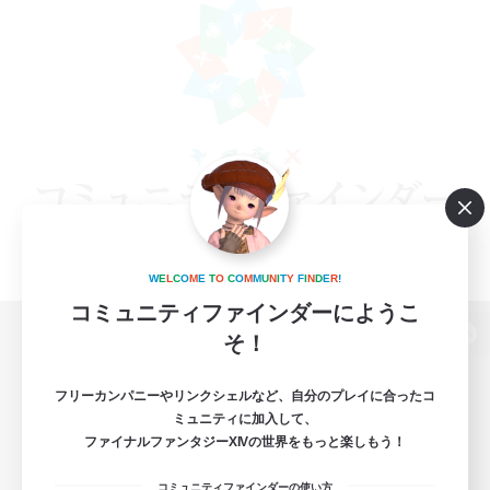
W
E
L
C
O
M
E
T
O
C
O
M
M
U
N
I
T
Y
F
I
N
D
E
R
!
コミュニティファインダーにようこ
そ！
パソコン版へ
フリーカンパニーやリンクシェルなど、自分のプレイに合ったコ
ミュニティに加入して、
ファイナルファンタジーXIVの世界をもっと楽しもう！
関連商品
e-STOREで購入
コミュニティファインダーの使い方