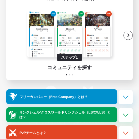
ゲームダウンロード
Official Information
/
X
News
YouTube
ステップ1
コミュニティを探す
Instagram
Twitch
フリーカンパニー（Free Company）とは？
LINE
Bluesky
リンクシェル/クロスワールドリンクシェル（LS/CWLS）と
は？
レーティング制度について
プライバシーポリシー
著作権について
サポートセンター
PvPチームとは？