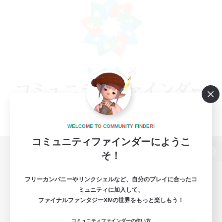
W
E
L
C
O
M
E
T
O
C
O
M
M
U
N
I
T
Y
F
I
N
D
E
R
!
コミュニティファインダーにようこ
そ！
パソコン版へ
フリーカンパニーやリンクシェルなど、自分のプレイに合ったコ
ミュニティに加入して、
ファイナルファンタジーXIVの世界をもっと楽しもう！
関連商品
e-STOREで購入
コミュニティファインダーの使い方