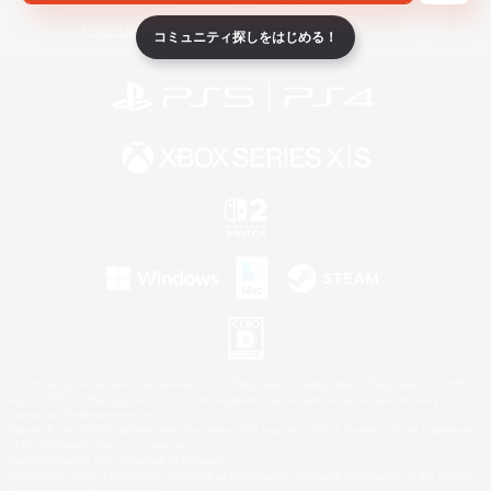
ライセンス
ルール＆ポリシー
利用者情報の外部送信について
コミュニティ探しをはじめる！
©2026 Sony Interactive Entertainment LLC."PlayStation Family Mark", "PlayStation", "PS5
logo", "PS5", "PS4 logo" and "PS4" are registered trademarks or trademarks of Sony
Interactive Entertainment Inc.
Microsoft, the XBOX Sphere mark, the Series X|S logo and XBOX Series X|S are trademarks
of the Microsoft group of companies.
Nintendo Switch is a trademark of Nintendo.
Windows is either a registered trademark or trademark of Microsoft Corporation in the United