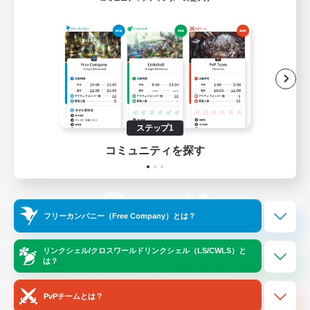
ゲームダウンロード
Official Information
/
X
News
YouTube
ステップ1
コミュニティを探す
Instagram
Twitch
フリーカンパニー（Free Company）とは？
LINE
Bluesky
リンクシェル/クロスワールドリンクシェル（LS/CWLS）と
は？
レーティング制度について
プライバシーポリシー
著作権について
サポートセンター
PvPチームとは？