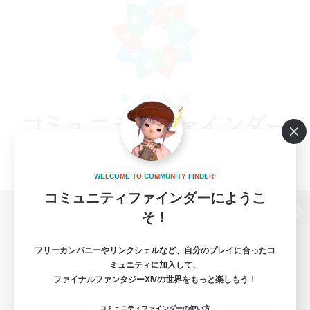
W
E
L
C
O
M
E
T
O
C
O
M
M
U
N
I
T
Y
F
I
N
D
E
R
!
コミュニティファインダーにようこ
そ！
パソコン版へ
フリーカンパニーやリンクシェルなど、自分のプレイに合ったコ
ミュニティに加入して、
ファイナルファンタジーXIVの世界をもっと楽しもう！
関連商品
e-STOREで購入
コミュニティファインダーの使い方