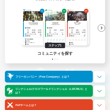
ゲームダウンロード
Official Information
/
X
News
YouTube
ステップ1
コミュニティを探す
Instagram
Twitch
フリーカンパニー（Free Company）とは？
LINE
Bluesky
リンクシェル/クロスワールドリンクシェル（LS/CWLS）と
は？
レーティング制度について
プライバシーポリシー
著作権について
サポートセンター
PvPチームとは？