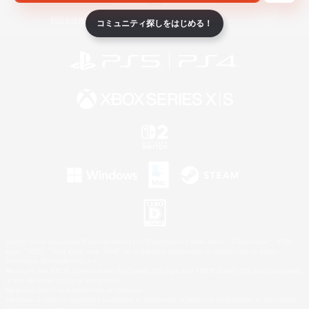
ライセンス
ルール＆ポリシー
利用者情報の外部送信について
コミュニティ探しをはじめる！
©2026 Sony Interactive Entertainment LLC."PlayStation Family Mark", "PlayStation", "PS5
logo", "PS5", "PS4 logo" and "PS4" are registered trademarks or trademarks of Sony
Interactive Entertainment Inc.
Microsoft, the XBOX Sphere mark, the Series X|S logo and XBOX Series X|S are trademarks
of the Microsoft group of companies.
Nintendo Switch is a trademark of Nintendo.
Windows is either a registered trademark or trademark of Microsoft Corporation in the United