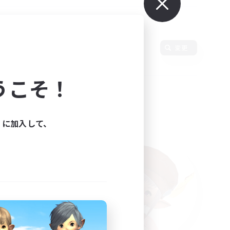
言語
変更
うこそ！
ィに加入して、
た。