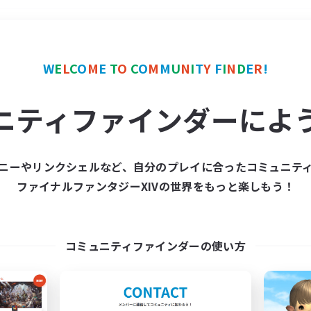
＃トレジャーハント
使用
W
E
L
C
O
M
E
T
O
C
O
M
M
U
N
I
T
Y
F
I
N
D
E
R
!
ニティファインダーによ
ニーやリンクシェルなど、自分のプレイに合ったコミュニテ
ファイナルファンタジーXIVの世界をもっと楽しもう！
募集数 0件
集が見つかりませんでし
コミュニティファインダーの使い方
条件を変えて検索してみるでっす！