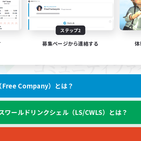
ステップ2
す
募集ページから連絡する
体
ree Company）とは？
スワールドリンクシェル（LS/CWLS）とは？
スマートフォン版へ