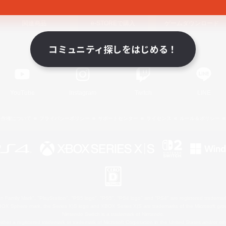
関連商品
e-STOREで購入
ゲームダウンロード
コミュニティ探しをはじめる！
Official Information
YouTube
Instagram
Twitch
LINE
著作権について
プライバシーポリシー
サポートセンター
ライセンス
ルール＆ポリシー
 Family Mark", "PlayStation", "PS5 logo", "PS5", "PS4 logo" and "PS4" are registered trademark
XBOX Sphere mark, the Series X|S logo and XBOX Series X|S are trademarks of the Microsoft gro
Nintendo Switch is a trademark of Nintendo.
ither a registered trademark or trademark of Microsoft Corporation in the United States and/or oth