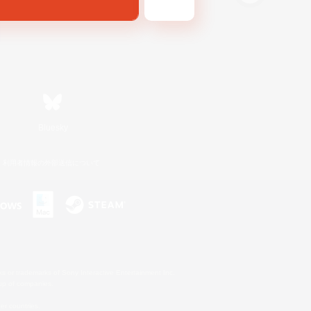
Bluesky
利用者情報の外部送信について
s or trademarks of Sony Interactive Entertainment Inc.
up of companies.
er countries.