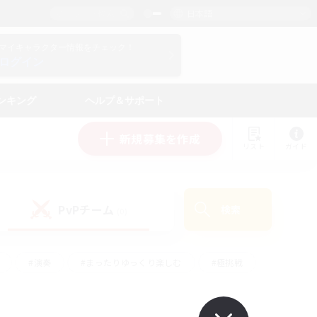
日本語
マイキャラクター情報をチェック！
ログイン
ンキング
ヘルプ＆サポート
新規募集を作成
リスト
ガイド
PvPチーム
検索
(0)
#演奏
#まったりゆっくり楽しむ
#極挑戦
#ハウジング
#レベリング
#クラフター中心
ズム）
#プレイヤー主催イベント