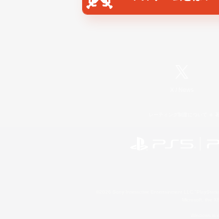
X
/
News
レーティング制度について
©2026 Sony Interactive Entertainment LLC."PlayStation
Microsoft, the 
Windows is e