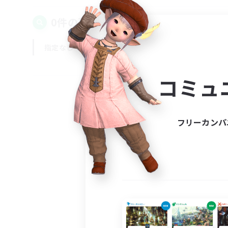
0件の募集が見つかりました！
指定なし
平日
週末
コミュ
フリーカンパ
募