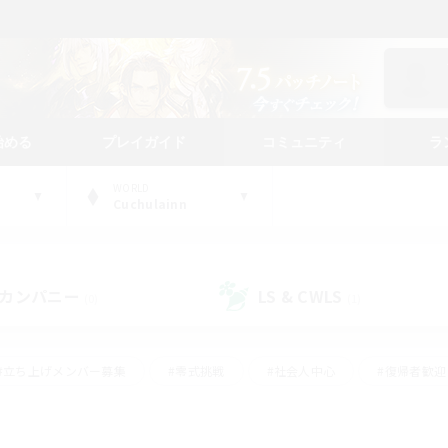
始める
プレイガイド
コミュニティ
ラ
WORLD
Cuchulainn
カンパニー
LS & CWLS
(0)
(1)
#立ち上げメンバー募集
#零式挑戦
#社会人中心
#復帰者歓迎
ギャザラー中心
#モブハント
#ロールプレイ
#体験歓迎
レジャーハント
#クリア目指して頑張る
#ミラプリ（ミラージュプリ