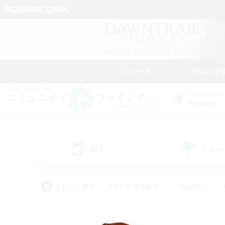
ニュース
FFXIVを
DATA CENTER
Dynamis
ALL
フリー
(1)
アピールタグ
#初心者/若葉歓迎
#絶挑戦
#雑談
#なんでも楽しむ
#学生中心
#
#スクリーンショット撮影
#ト