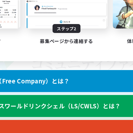
ステップ2
す
募集ページから連絡する
体
ree Company）とは？
スワールドリンクシェル（LS/CWLS）とは？
スマートフォン版へ