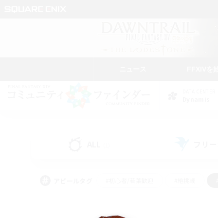
ニュース
FFXIVを
DATA CENTER
Dynamis
ALL
フリー
(1)
アピールタグ
#初心者/若葉歓迎
#絶挑戦
#雑談
#なんでも楽しむ
#学生中心
#
#スクリーンショット撮影
#ト