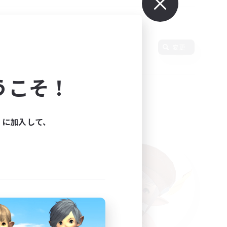
使用言語
変更
うこそ！
ィに加入して、
た。