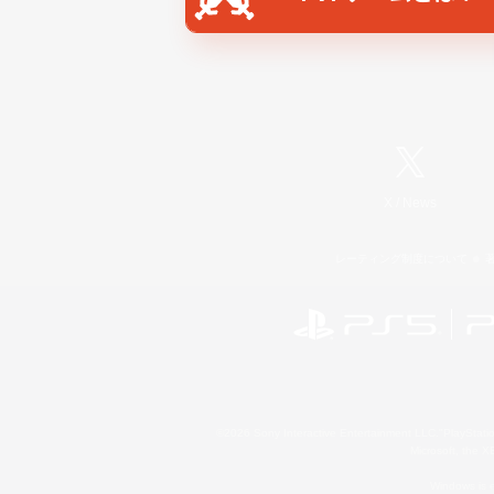
X
/
News
レーティング制度について
©2026 Sony Interactive Entertainment LLC."PlayStation
Microsoft, the 
Windows is e