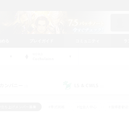
始める
プレイガイド
コミュニティ
ラ
WORLD
Cuchulainn
カンパニー
LS & CWLS
(0)
(1)
#立ち上げメンバー募集
#零式挑戦
#社会人中心
#復帰者歓迎
ギャザラー中心
#モブハント
#ロールプレイ
#体験歓迎
レジャーハント
#クリア目指して頑張る
#ミラプリ（ミラージュプリ