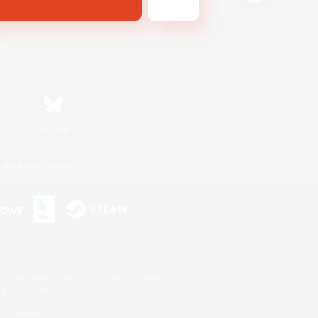
Bluesky
利用者情報の外部送信について
s or trademarks of Sony Interactive Entertainment Inc.
up of companies.
er countries.