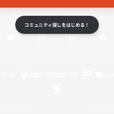
関連商品
e-STOREで購入
ゲームダウンロード
コミュニティ探しをはじめる！
Official Information
YouTube
Instagram
Twitch
LINE
著作権について
プライバシーポリシー
サポートセンター
ライセンス
ルール＆ポリシー
 Family Mark", "PlayStation", "PS5 logo", "PS5", "PS4 logo" and "PS4" are registered trademark
XBOX Sphere mark, the Series X|S logo and XBOX Series X|S are trademarks of the Microsoft gro
Nintendo Switch is a trademark of Nintendo.
ither a registered trademark or trademark of Microsoft Corporation in the United States and/or oth