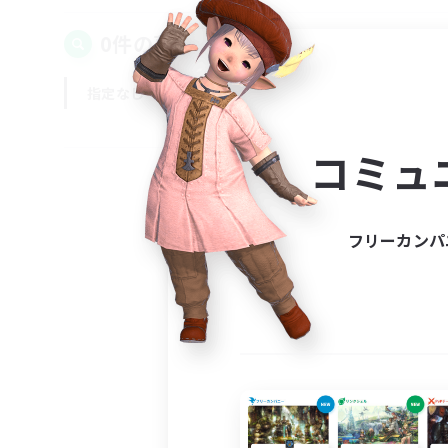
0件の募集が見つかりました！
指定なし
平日
週末
コミュ
フリーカンパ
募