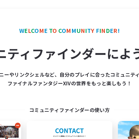
＃立ち上げメンバー募集
W
E
L
C
O
M
E
T
O
C
O
M
M
U
N
I
T
Y
F
I
N
D
E
R
!
ニティファインダーによ
ニーやリンクシェルなど、自分のプレイに合ったコミュニテ
ファイナルファンタジーXIVの世界をもっと楽しもう！
募集数 0件
集が見つかりませんでし
コミュニティファインダーの使い方
条件を変えて検索してみるでっす！