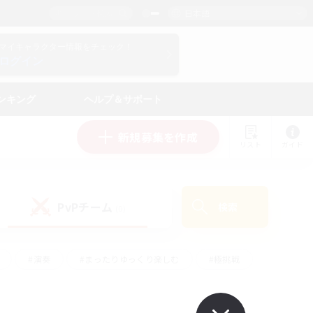
日本語
マイキャラクター情報をチェック！
ログイン
ンキング
ヘルプ＆サポート
新規募集を作成
リスト
ガイド
PvPチーム
検索
(0)
#演奏
#まったりゆっくり楽しむ
#極挑戦
#ハウジング
#レベリング
#クラフター中心
ズム）
#プレイヤー主催イベント