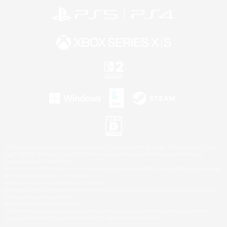
©2026 Sony Interactive Entertainment LLC."PlayStation Family Mark", "PlayStation", "PS5
logo", "PS5", "PS4 logo" and "PS4" are registered trademarks or trademarks of Sony
Interactive Entertainment Inc.
Microsoft, the XBOX Sphere mark, the Series X|S logo and XBOX Series X|S are trademarks
of the Microsoft group of companies.
Nintendo Switch is a trademark of Nintendo.
Windows is either a registered trademark or trademark of Microsoft Corporation in the United
States and/or other countries.
Mac is a trademark of Apple Inc.
©2026 Valve Corporation. Steam and the Steam logo are trademarks and/or registered
trademarks of Valve Corporation in the U.S. and/or other countries.