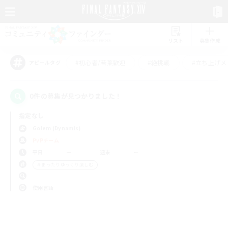
リスト
募集作成
#初心者/若葉歓迎
#絶挑戦
#立ち上げメ
アピールタグ
0件の募集が見つかりました！
指定なし
Golem (Dynamis)
PvPチーム
平日
週末
＃まったりゆっくり楽しむ
使用言語