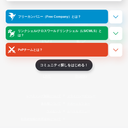
Official Information
フリーカンパニー（Free Company）とは？
/
X
News
YouTube
リンクシェル/クロスワールドリンクシェル（LS/CWLS）と
は？
PvPチームとは？
Instagram
Twitch
コミュニティ探しをはじめる！
LINE
Bluesky
レーティング制度について
プライバシーポリシー
著作権について
サポートセンター
ライセンス
ルール＆ポリシー
利用者情報の外部送信について