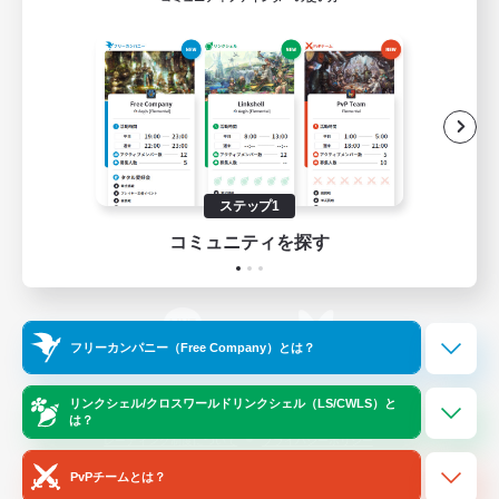
ゲームダウンロード
Official Information
/
X
News
YouTube
ステップ1
コミュニティを探す
Instagram
Twitch
フリーカンパニー（Free Company）とは？
LINE
Bluesky
リンクシェル/クロスワールドリンクシェル（LS/CWLS）と
は？
レーティング制度について
プライバシーポリシー
著作権について
サポートセンター
PvPチームとは？