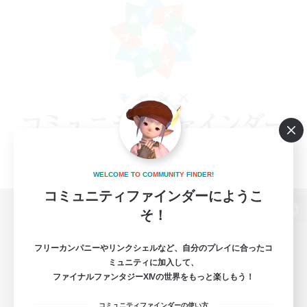
W
E
L
C
O
M
E
T
O
C
O
M
M
U
N
I
T
Y
F
I
N
D
E
R
!
コミュニティファインダーにようこ
そ！
パソコン版へ
フリーカンパニーやリンクシェルなど、自分のプレイに合ったコ
ミュニティに加入して、
ファイナルファンタジーXIVの世界をもっと楽しもう！
関連商品
e-STOREで購入
コミュニティファインダーの使い方