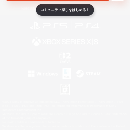
ライセンス
ルール＆ポリシー
利用者情報の外部送信について
コミュニティ探しをはじめる！
©2026 Sony Interactive Entertainment LLC."PlayStation Family Mark", "PlayStation", "PS5
logo", "PS5", "PS4 logo" and "PS4" are registered trademarks or trademarks of Sony
Interactive Entertainment Inc.
Microsoft, the XBOX Sphere mark, the Series X|S logo and XBOX Series X|S are trademarks
of the Microsoft group of companies.
Nintendo Switch is a trademark of Nintendo.
Windows is either a registered trademark or trademark of Microsoft Corporation in the United