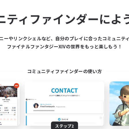
ュニティメンバーを集め
ニティファインダーによ
ティファインダーは、一緒に冒険する仲間を募集することが
た仲間を集めて、ファイナルファンタジーXIVの世界をもっ
ニーやリンクシェルなど、自分のプレイに合ったコミュニテ
ファイナルファンタジーXIVの世界をもっと楽しもう！
新規募集を作成する
コミュニティファインダーの使い方
ステップ2