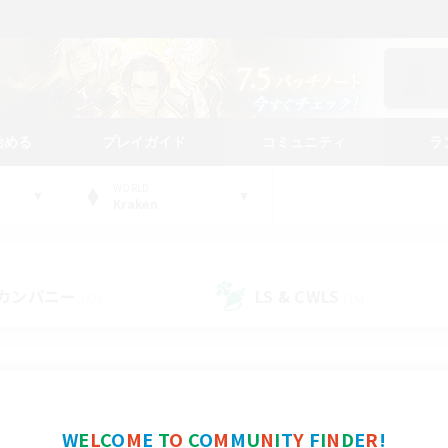
始める
プレイガイド
コミュニティ
ラ
WORLD
Kraken
カンパニー
LS & CWLS
(22)
(16)
コミュニティファインダー
W
E
L
C
O
M
E
T
O
C
O
M
M
U
N
I
T
Y
F
I
N
D
E
R
!