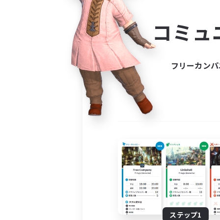
コミ
コミュ
コミュニ
自分に合っ
フリーカンパ
ステップ1