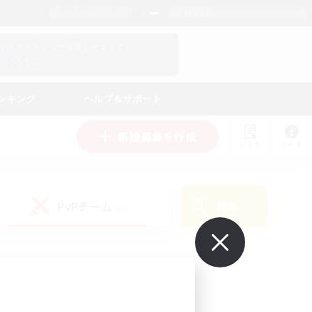
日本語
マイキャラクター情報をチェック！
ログイン
ンキング
ヘルプ＆サポート
新規募集を作成
リスト
ガイド
PvPチーム
検索
(0)
で