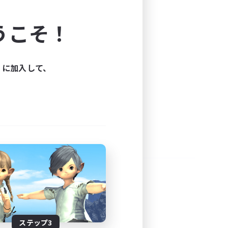
よう！
うこそ！
できます。
と楽しもう！
ィに加入して、
ステップ3