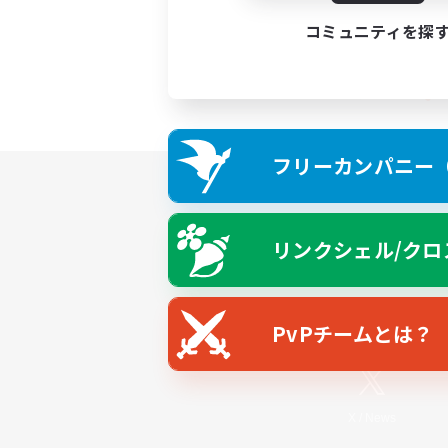
コミュニティを探
フリーカンパニー（F
リンクシェル/クロ
PvPチームとは？
X
/
News