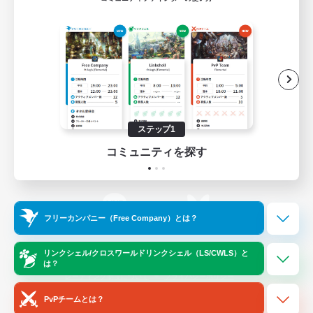
ゲームダウンロード
Official Information
/
X
News
YouTube
ステップ1
コミュニティを探す
Instagram
Twitch
フリーカンパニー（Free Company）とは？
LINE
Bluesky
リンクシェル/クロスワールドリンクシェル（LS/CWLS）と
は？
レーティング制度について
プライバシーポリシー
著作権について
サポートセンター
PvPチームとは？