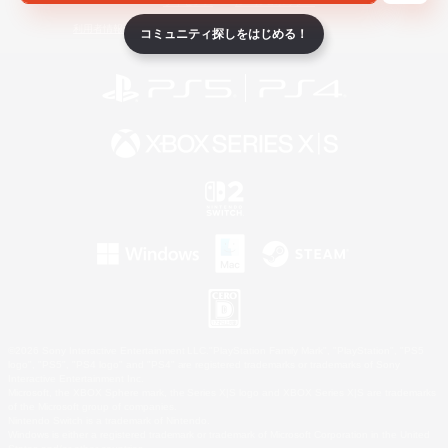
ライセンス
ルール＆ポリシー
利用者情報の外部送信について
コミュニティ探しをはじめる！
©2026 Sony Interactive Entertainment LLC."PlayStation Family Mark", "PlayStation", "PS5
logo", "PS5", "PS4 logo" and "PS4" are registered trademarks or trademarks of Sony
Interactive Entertainment Inc.
Microsoft, the XBOX Sphere mark, the Series X|S logo and XBOX Series X|S are trademarks
of the Microsoft group of companies.
Nintendo Switch is a trademark of Nintendo.
Windows is either a registered trademark or trademark of Microsoft Corporation in the United