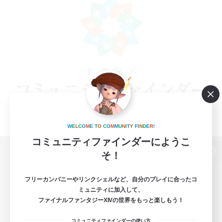
W
E
L
C
O
M
E
T
O
C
O
M
M
U
N
I
T
Y
F
I
N
D
E
R
!
コミュニティファインダーにようこ
そ！
パソコン版へ
フリーカンパニーやリンクシェルなど、自分のプレイに合ったコ
ミュニティに加入して、
ファイナルファンタジーXIVの世界をもっと楽しもう！
関連商品
e-STOREで購入
コミュニティファインダーの使い方