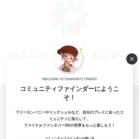
W
E
L
C
O
M
E
T
O
C
O
M
M
U
N
I
T
Y
F
I
N
D
E
R
!
コミュニティファインダーにようこ
そ！
パソコン版へ
フリーカンパニーやリンクシェルなど、自分のプレイに合ったコ
ミュニティに加入して、
ファイナルファンタジーXIVの世界をもっと楽しもう！
関連商品
e-STOREで購入
コミュニティファインダーの使い方