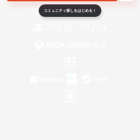
ライセンス
ルール＆ポリシー
利用者情報の外部送信について
コミュニティ探しをはじめる！
©2026 Sony Interactive Entertainment LLC."PlayStation Family Mark", "PlayStation", "PS5
logo", "PS5", "PS4 logo" and "PS4" are registered trademarks or trademarks of Sony
Interactive Entertainment Inc.
Microsoft, the XBOX Sphere mark, the Series X|S logo and XBOX Series X|S are trademarks
of the Microsoft group of companies.
Nintendo Switch is a trademark of Nintendo.
Windows is either a registered trademark or trademark of Microsoft Corporation in the United