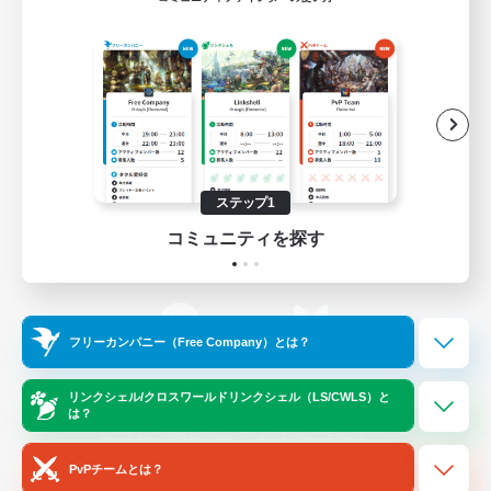
ゲームダウンロード
Official Information
/
X
News
YouTube
ステップ1
コミュニティを探す
Instagram
Twitch
フリーカンパニー（Free Company）とは？
LINE
Bluesky
リンクシェル/クロスワールドリンクシェル（LS/CWLS）と
は？
レーティング制度について
プライバシーポリシー
著作権について
サポートセンター
PvPチームとは？