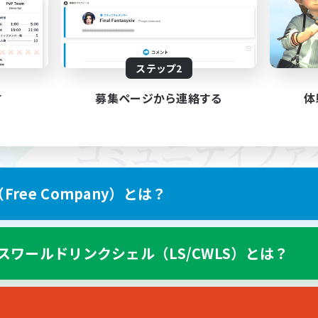
ステップ2
す
募集ページから連絡する
体
ree Company）とは？
スワールドリンクシェル（LS/CWLS）とは？
スマートフォン版へ