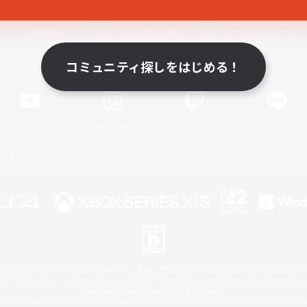
関連商品
e-STOREで購入
ゲームダウンロード
コミュニティ探しをはじめる！
Official Information
YouTube
Instagram
Twitch
LINE
著作権について
プライバシーポリシー
サポートセンター
ライセンス
ルール＆ポリシー
 Family Mark", "PlayStation", "PS5 logo", "PS5", "PS4 logo" and "PS4" are registered trademark
XBOX Sphere mark, the Series X|S logo and XBOX Series X|S are trademarks of the Microsoft gro
Nintendo Switch is a trademark of Nintendo.
ither a registered trademark or trademark of Microsoft Corporation in the United States and/or oth