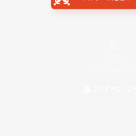
X
/
News
レーティング制度について
©2026 Sony Interactive Entertainment LLC."PlayStation
Microsoft, the 
Windows is e