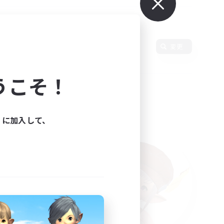
語
変更
うこそ！
ィに加入して、
た。