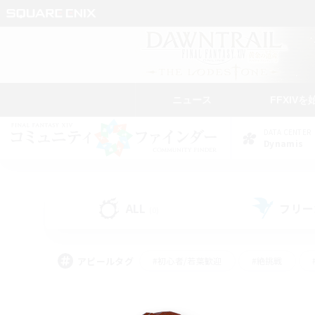
ニュース
FFXIVを
DATA CENTER
Dynamis
ALL
フリー
(0)
アピールタグ
#初心者/若葉歓迎
#絶挑戦
#雑談
#なんでも楽しむ
#学生中心
#
#スクリーンショット撮影
#ト