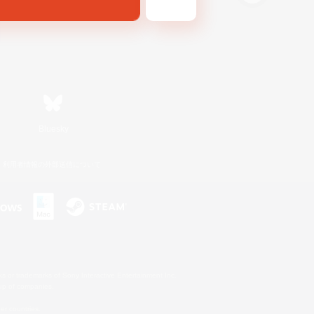
Bluesky
利用者情報の外部送信について
s or trademarks of Sony Interactive Entertainment Inc.
up of companies.
er countries.