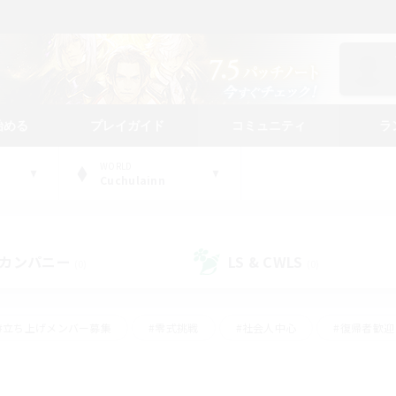
始める
プレイガイド
コミュニティ
ラ
WORLD
Cuchulainn
カンパニー
LS & CWLS
(0)
(0)
#立ち上げメンバー募集
#零式挑戦
#社会人中心
#復帰者歓迎
ギャザラー中心
#モブハント
#ロールプレイ
#体験歓迎
レジャーハント
#クリア目指して頑張る
#ミラプリ（ミラージュプリ