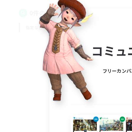
0件の募集が見つかりました！
指定なし
平日
週末
コミュ
フリーカンパ
募