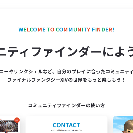
＃ギャザラー中心
使用言
W
E
L
C
O
M
E
T
O
C
O
M
M
U
N
I
T
Y
F
I
N
D
E
R
!
ニティファインダーによ
ニーやリンクシェルなど、自分のプレイに合ったコミュニテ
ファイナルファンタジーXIVの世界をもっと楽しもう！
募集数 0件
集が見つかりませんでし
コミュニティファインダーの使い方
条件を変えて検索してみるでっす！