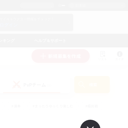
日本語
マイキャラクター情報をチェック！
ログイン
ンキング
ヘルプ＆サポート
新規募集を作成
リスト
ガイド
PvPチーム
検索
(0)
#演奏
#まったりゆっくり楽しむ
#極挑戦
#ハウジング
#レベリング
#クラフター中心
ズム）
#プレイヤー主催イベント