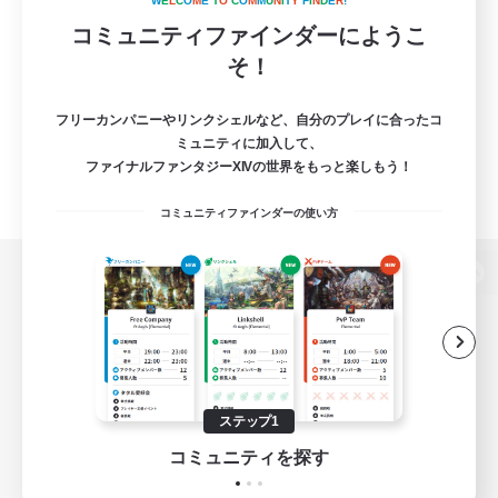
W
E
L
C
O
M
E
T
O
C
O
M
M
U
N
I
T
Y
F
I
N
D
E
R
!
コミュニティファインダーにようこ
そ！
フリーカンパニーやリンクシェルなど、自分のプレイに合ったコ
ミュニティに加入して、
ファイナルファンタジーXIVの世界をもっと楽しもう！
コミュニティファインダーの使い方
パソコン版へ
関連商品
e-STOREで購入
ステップ1
ゲームダウンロード
コミュニティを探す