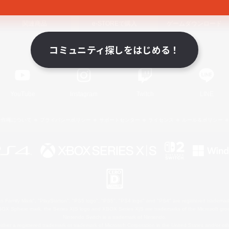
関連商品
e-STOREで購入
ゲームダウンロード
コミュニティ探しをはじめる！
Official Information
YouTube
Instagram
Twitch
LINE
著作権について
プライバシーポリシー
サポートセンター
ライセンス
ルール＆ポリシー
 Family Mark", "PlayStation", "PS5 logo", "PS5", "PS4 logo" and "PS4" are registered trademark
XBOX Sphere mark, the Series X|S logo and XBOX Series X|S are trademarks of the Microsoft gro
Nintendo Switch is a trademark of Nintendo.
ither a registered trademark or trademark of Microsoft Corporation in the United States and/or oth