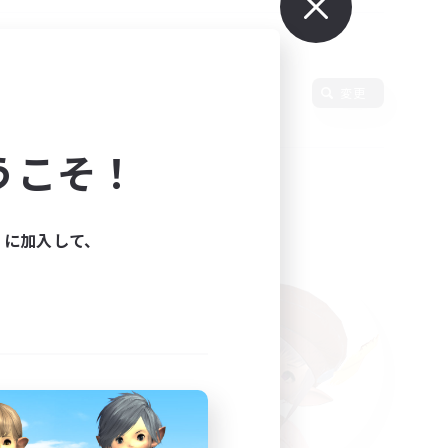
語
変更
うこそ！
ィに加入して、
た。