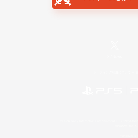
X
/
News
レーティング制度について
©2026 Sony Interactive Entertainment LLC."PlayStation
Microsoft, the 
Windows is e