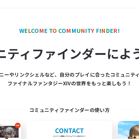
＃なんでも楽しむ
使用言
W
E
L
C
O
M
E
T
O
C
O
M
M
U
N
I
T
Y
F
I
N
D
E
R
!
ニティファインダーによ
ニーやリンクシェルなど、自分のプレイに合ったコミュニテ
ファイナルファンタジーXIVの世界をもっと楽しもう！
募集数 0件
集が見つかりませんでし
コミュニティファインダーの使い方
条件を変えて検索してみるでっす！