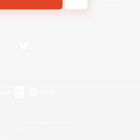
Bluesky
利用者情報の外部送信について
s or trademarks of Sony Interactive Entertainment Inc.
up of companies.
er countries.