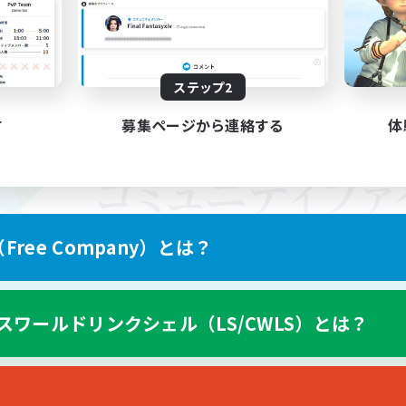
ステップ2
す
募集ページから連絡する
体
ree Company）とは？
スワールドリンクシェル（LS/CWLS）とは？
スマートフォン版へ