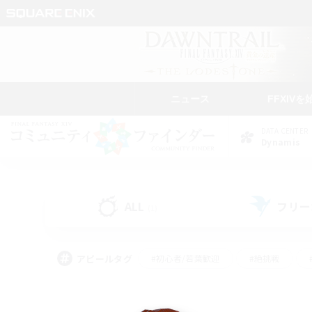
ニュース
FFXIVを
DATA CENTER
Dynamis
ALL
フリー
(1)
アピールタグ
#初心者/若葉歓迎
#絶挑戦
#雑談
#なんでも楽しむ
#学生中心
#
#スクリーンショット撮影
#ト