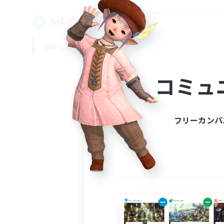
0件の募集が見つかりました！
指定なし
平日
週末
コミュ
フリーカンパ
募