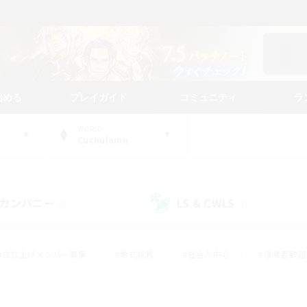
始める
プレイガイド
コミュニティ
ラ
WORLD
Cuchulainn
カンパニー
LS & CWLS
(0)
(1)
#立ち上げメンバー募集
#零式挑戦
#社会人中心
#復帰者歓迎
ギャザラー中心
#モブハント
#ロールプレイ
#体験歓迎
レジャーハント
#クリア目指して頑張る
#ミラプリ（ミラージュプリ