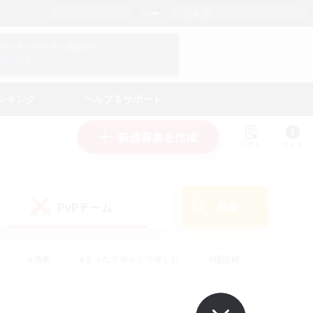
日本語
マイキャラクター情報をチェック！
ログイン
ンキング
ヘルプ＆サポート
新規募集を作成
リスト
ガイド
PvPチーム
検索
(0)
#演奏
#まったりゆっくり楽しむ
#極挑戦
#ハウジング
#レベリング
#クラフター中心
ズム）
#プレイヤー主催イベント