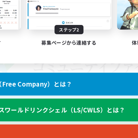
ステップ2
す
募集ページから連絡する
体
ree Company）とは？
スワールドリンクシェル（LS/CWLS）とは？
スマートフォン版へ