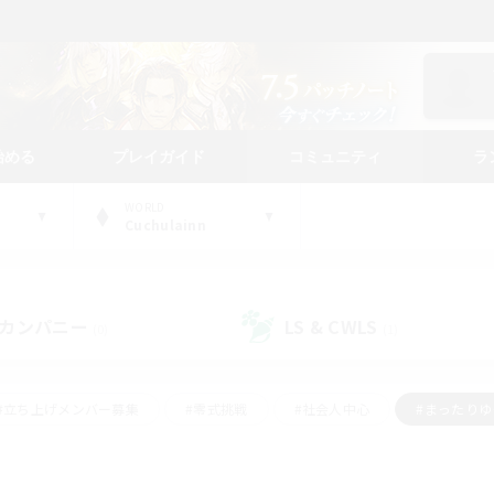
始める
プレイガイド
コミュニティ
ラ
WORLD
Cuchulainn
カンパニー
LS & CWLS
(0)
(1)
#立ち上げメンバー募集
#零式挑戦
#社会人中心
#まったり
体験歓迎
#クラフター中心
#ロールプレイ
#ギャザラー中心
ージュプリズム）
#スクリーンショット撮影
#クリア目指して頑張る