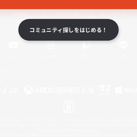
関連商品
e-STOREで購入
ゲームダウンロード
コミュニティ探しをはじめる！
Official Information
YouTube
Instagram
Twitch
LINE
著作権について
プライバシーポリシー
サポートセンター
ライセンス
ルール＆ポリシー
 Family Mark", "PlayStation", "PS5 logo", "PS5", "PS4 logo" and "PS4" are registered trademark
XBOX Sphere mark, the Series X|S logo and XBOX Series X|S are trademarks of the Microsoft gro
Nintendo Switch is a trademark of Nintendo.
ither a registered trademark or trademark of Microsoft Corporation in the United States and/or oth