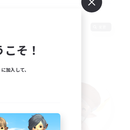
使用言語
変更
うこそ！
ィに加入して、
た。