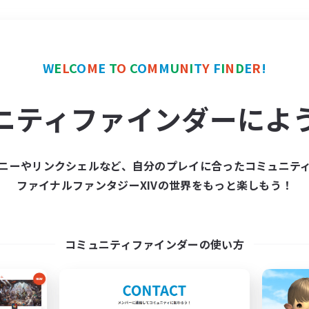
＃まったりゆっくり楽しむ
W
E
L
C
O
M
E
T
O
C
O
M
M
U
N
I
T
Y
F
I
N
D
E
R
!
ニティファインダーによ
ニーやリンクシェルなど、自分のプレイに合ったコミュニテ
ファイナルファンタジーXIVの世界をもっと楽しもう！
募集数 0件
集が見つかりませんでし
コミュニティファインダーの使い方
条件を変えて検索してみるでっす！