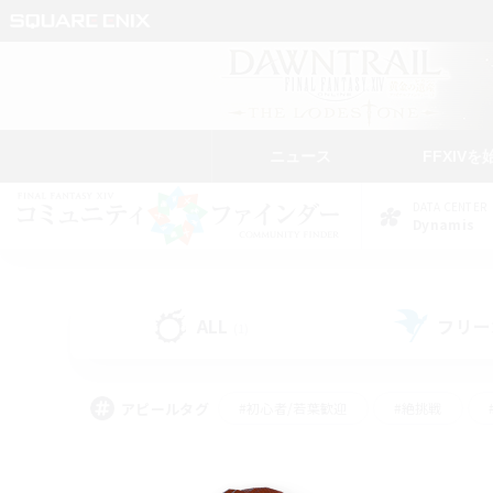
ニュース
FFXIVを
DATA CENTER
Dynamis
ALL
フリー
(1)
アピールタグ
#初心者/若葉歓迎
#絶挑戦
#学生中心
#なんでも楽しむ
#モブハント
#
#演奏
#ミラプリ（ミラ