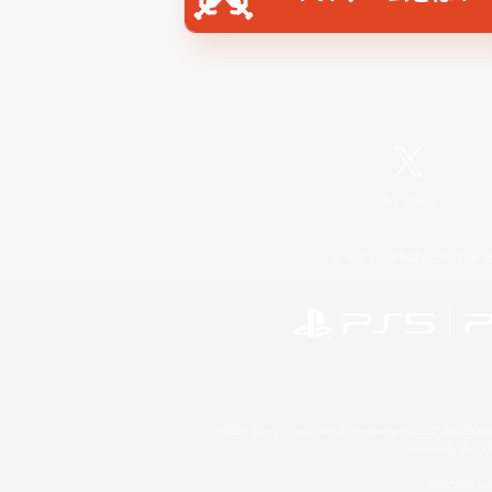
X
/
News
レーティング制度について
©2026 Sony Interactive Entertainment LLC."PlayStation
Microsoft, the 
Windows is e