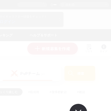
日本語
マイキャラクター情報をチェック！
ログイン
ンキング
ヘルプ＆サポート
新規募集を作成
リスト
ガイド
PvPチーム
検索
(0)
ゆっくり楽しむ
#極挑戦
#復帰者歓迎
#雑談
#ハウジング
#トレジャーハント
#レベリング
#プレイヤー主催イベント