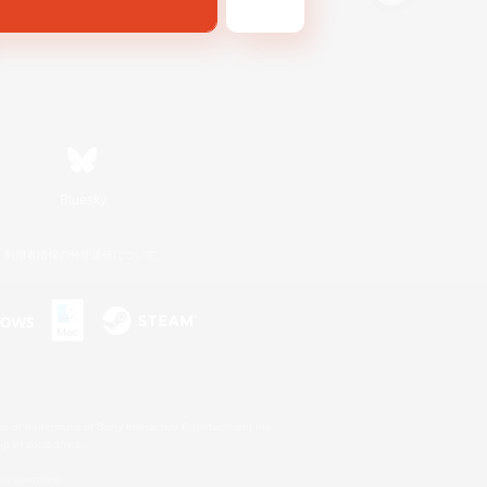
Bluesky
利用者情報の外部送信について
s or trademarks of Sony Interactive Entertainment Inc.
up of companies.
er countries.