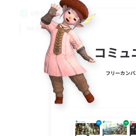
0件の募集が見つかりました！
指定なし
平日
週末
コミュ
フリーカンパ
募