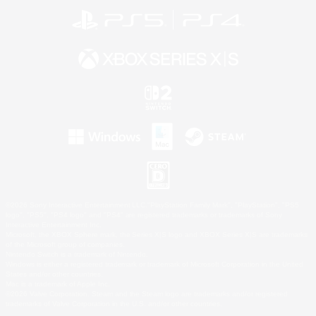
©2026 Sony Interactive Entertainment LLC."PlayStation Family Mark", "PlayStation", "PS5
logo", "PS5", "PS4 logo" and "PS4" are registered trademarks or trademarks of Sony
Interactive Entertainment Inc.
Microsoft, the XBOX Sphere mark, the Series X|S logo and XBOX Series X|S are trademarks
of the Microsoft group of companies.
Nintendo Switch is a trademark of Nintendo.
Windows is either a registered trademark or trademark of Microsoft Corporation in the United
States and/or other countries.
Mac is a trademark of Apple Inc.
©2026 Valve Corporation. Steam and the Steam logo are trademarks and/or registered
trademarks of Valve Corporation in the U.S. and/or other countries.