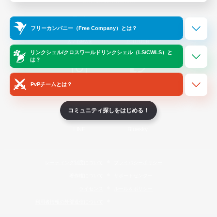
Official Information
フリーカンパニー（Free Company）とは？
/
X
News
YouTube
リンクシェル/クロスワールドリンクシェル（LS/CWLS）と
は？
PvPチームとは？
Instagram
Twitch
コミュニティ探しをはじめる！
LINE
Bluesky
レーティング制度について
プライバシーポリシー
著作権について
サポートセンター
ライセンス
ルール＆ポリシー
利用者情報の外部送信について