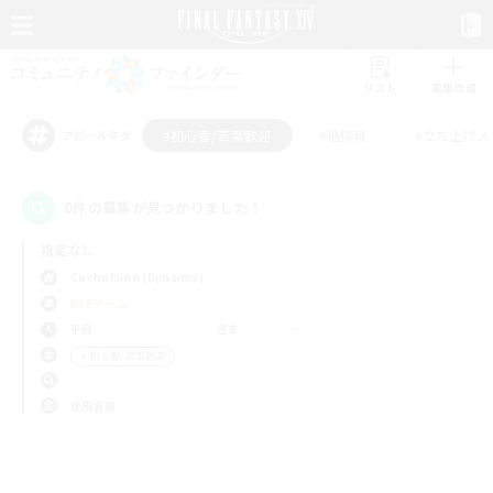
リスト
募集作成
#初心者/若葉歓迎
#絶挑戦
#立ち上げメ
アピールタグ
0件の募集が見つかりました！
指定なし
Cuchulainn (Dynamis)
PvPチーム
平日
週末
＃初心者/若葉歓迎
使用言語