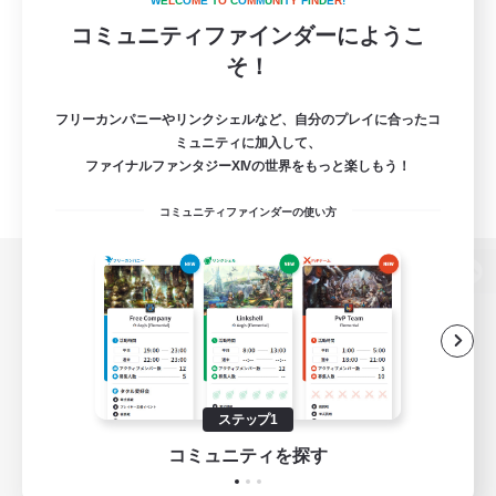
W
E
L
C
O
M
E
T
O
C
O
M
M
U
N
I
T
Y
F
I
N
D
E
R
!
コミュニティファインダーにようこ
そ！
フリーカンパニーやリンクシェルなど、自分のプレイに合ったコ
ミュニティに加入して、
ファイナルファンタジーXIVの世界をもっと楽しもう！
コミュニティファインダーの使い方
パソコン版へ
関連商品
e-STOREで購入
ステップ1
ゲームダウンロード
コミュニティを探す