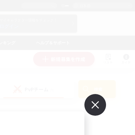
日本語
マイキャラクター情報をチェック！
ログイン
ンキング
ヘルプ＆サポート
新規募集を作成
リスト
ガイド
PvPチーム
検索
(0)
で