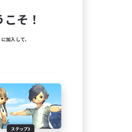
よう！
うこそ！
できます。
と楽しもう！
ィに加入して、
ステップ3