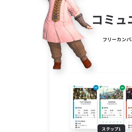
コミ
コミュ
コミュニ
自分に合っ
フリーカンパ
ステップ1