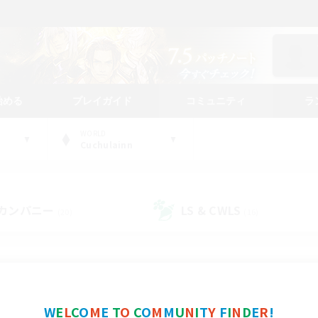
始める
プレイガイド
コミュニティ
ラ
WORLD
Cuchulainn
カンパニー
LS & CWLS
(20)
(16)
コミュニティファインダー
W
E
L
C
O
M
E
T
O
C
O
M
M
U
N
I
T
Y
F
I
N
D
E
R
!