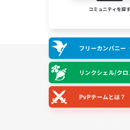
コミュニティを探
フリーカンパニー（F
リンクシェル/クロ
PvPチームとは？
X
/
News