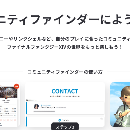
ュニティメンバーを集め
ニティファインダーによ
ティファインダーは、一緒に冒険する仲間を募集することが
た仲間を集めて、ファイナルファンタジーXIVの世界をもっ
ニーやリンクシェルなど、自分のプレイに合ったコミュニテ
ファイナルファンタジーXIVの世界をもっと楽しもう！
新規募集を作成する
コミュニティファインダーの使い方
ステップ2