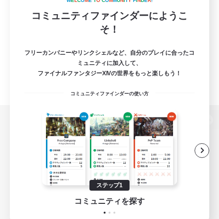
W
E
L
C
O
M
E
T
O
C
O
M
M
U
N
I
T
Y
F
I
N
D
E
R
!
コミュニティファインダーにようこ
そ！
フリーカンパニーやリンクシェルなど、自分のプレイに合ったコ
ミュニティに加入して、
ファイナルファンタジーXIVの世界をもっと楽しもう！
コミュニティファインダーの使い方
パソコン版へ
関連商品
e-STOREで購入
ステップ1
ゲームダウンロード
コミュニティを探す