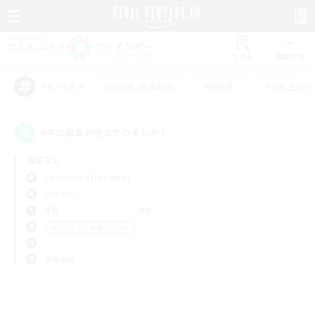
リスト
募集作成
#初心者/若葉歓迎
#絶挑戦
#立ち上げメ
アピールタグ
0件の募集が見つかりました！
指定なし
Cuchulainn (Dynamis)
PvPチーム
平日
週末
＃プレイヤー主催イベント
使用言語