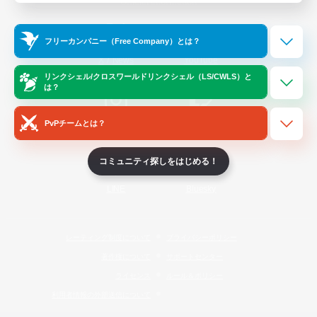
Official Information
フリーカンパニー（Free Company）とは？
/
X
News
YouTube
リンクシェル/クロスワールドリンクシェル（LS/CWLS）と
は？
PvPチームとは？
Instagram
Twitch
コミュニティ探しをはじめる！
LINE
Bluesky
レーティング制度について
プライバシーポリシー
著作権について
サポートセンター
ライセンス
ルール＆ポリシー
利用者情報の外部送信について