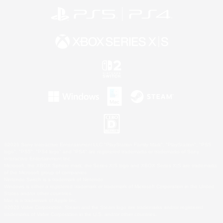
©2026 Sony Interactive Entertainment LLC."PlayStation Family Mark", "PlayStation", "PS5
logo", "PS5", "PS4 logo" and "PS4" are registered trademarks or trademarks of Sony
Interactive Entertainment Inc.
Microsoft, the XBOX Sphere mark, the Series X|S logo and XBOX Series X|S are trademarks
of the Microsoft group of companies.
Nintendo Switch is a trademark of Nintendo.
Windows is either a registered trademark or trademark of Microsoft Corporation in the United
States and/or other countries.
Mac is a trademark of Apple Inc.
©2026 Valve Corporation. Steam and the Steam logo are trademarks and/or registered
trademarks of Valve Corporation in the U.S. and/or other countries.