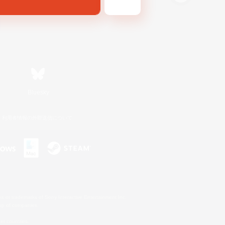
Bluesky
利用者情報の外部送信について
s or trademarks of Sony Interactive Entertainment Inc.
up of companies.
er countries.