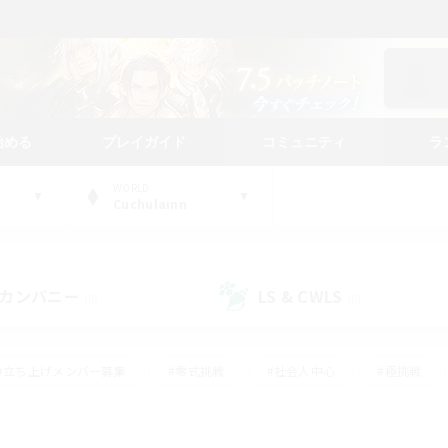
始める
プレイガイド
コミュニティ
ラ
WORLD
Cuchulainn
カンパニー
LS & CWLS
(0)
(0)
#立ち上げメンバー募集
#零式挑戦
#社会人中心
#極挑戦
#体験歓迎
#ロールプレイ
#ギャザラー中心
#クラフター中
て頑張る
#スクリーンショット撮影
#ミラプリ（ミラージュプリズム