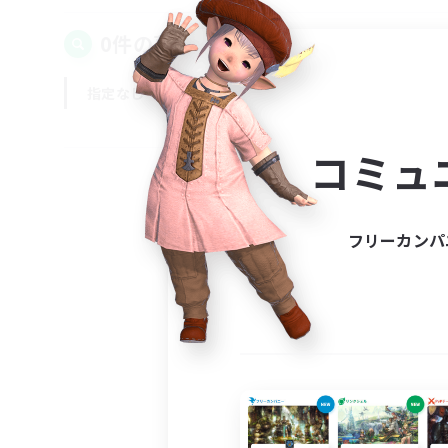
0件の募集が見つかりました！
指定なし
平日
週末
コミュ
フリーカンパ
募