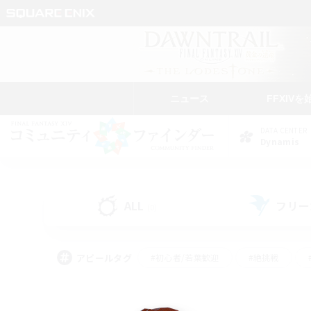
ニュース
FFXIVを
DATA CENTER
Dynamis
ALL
フリー
(0)
アピールタグ
#初心者/若葉歓迎
#絶挑戦
#なんでも楽しむ
#学生中心
#モブハント
#レベリング
#クリア目指し