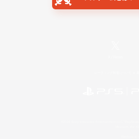
X
/
News
レーティング制度について
©2026 Sony Interactive Entertainment LLC."PlayStation
Microsoft, the 
Windows is e