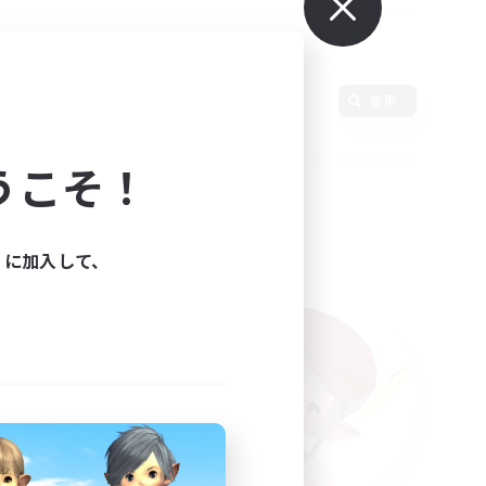
語
変更
うこそ！
ィに加入して、
た。