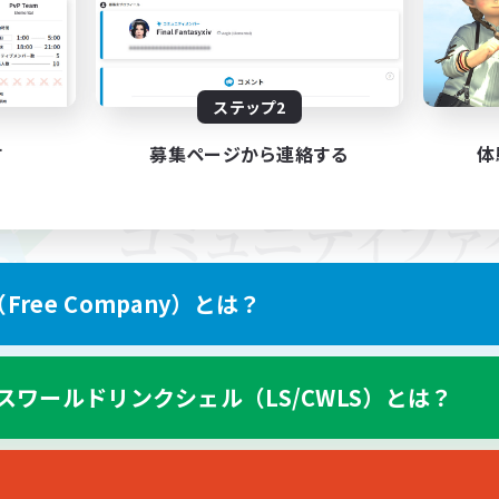
ステップ2
す
募集ページから連絡する
体
ree Company）とは？
スワールドリンクシェル（LS/CWLS）とは？
スマートフォン版へ