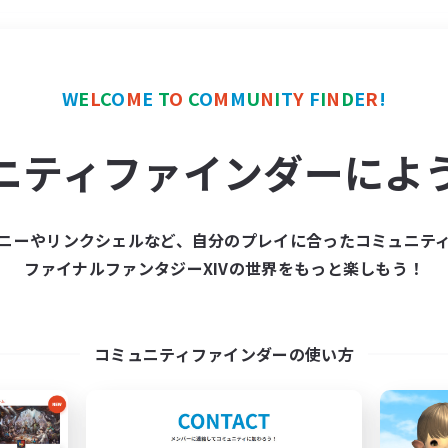
＃クラフター中心
使用言
W
E
L
C
O
M
E
T
O
C
O
M
M
U
N
I
T
Y
F
I
N
D
E
R
!
ニティファインダーによ
ニーやリンクシェルなど、自分のプレイに合ったコミュニテ
ファイナルファンタジーXIVの世界をもっと楽しもう！
募集数 0件
集が見つかりませんでし
コミュニティファインダーの使い方
条件を変えて検索してみるでっす！