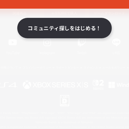
関連商品
e-STOREで購入
ゲームダウンロード
コミュニティ探しをはじめる！
Official Information
YouTube
Instagram
Twitch
LINE
著作権について
プライバシーポリシー
サポートセンター
ライセンス
ルール＆ポリシー
 Family Mark", "PlayStation", "PS5 logo", "PS5", "PS4 logo" and "PS4" are registered trademark
XBOX Sphere mark, the Series X|S logo and XBOX Series X|S are trademarks of the Microsoft gro
Nintendo Switch is a trademark of Nintendo.
ither a registered trademark or trademark of Microsoft Corporation in the United States and/or oth