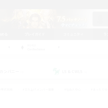
始める
プレイガイド
コミュニティ
ラ
WORLD
Cuchulainn
カンパニー
LS & CWLS
(0)
(0)
#零式挑戦
#立ち上げメンバー募集
#社会人中心
#まったり
#体験歓迎
#クラフター中心
#ギャザラー中心
#ロー
ング
#演奏
#ミラプリ（ミラージュプリズム）
#クリア目指