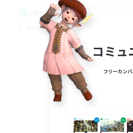
0件の募集が見つかりました！
指定なし
平日
週末
コミュ
フリーカンパ
募