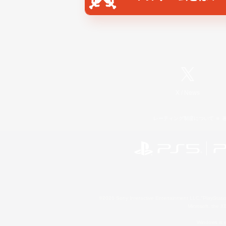
X
/
News
レーティング制度について
©2026 Sony Interactive Entertainment LLC."PlayStation
Microsoft, the 
Windows is e