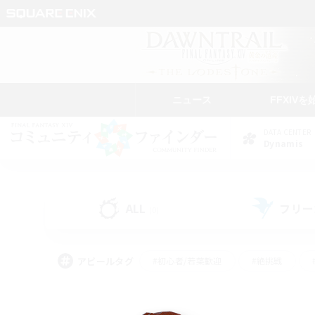
ニュース
FFXIVを
DATA CENTER
Dynamis
ALL
フリー
(0)
アピールタグ
#初心者/若葉歓迎
#絶挑戦
#モブハント
#学生中心
#なんでも楽しむ
#スクリーンショット撮影
#ハウジ