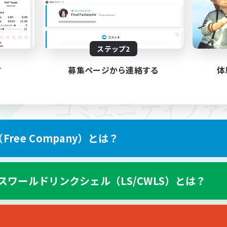
ステップ2
す
募集ページから連絡する
体
ree Company）とは？
スワールドリンクシェル（LS/CWLS）とは？
スマートフォン版へ