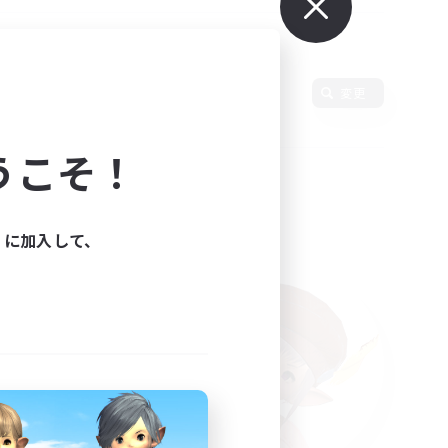
語
変更
うこそ！
ィに加入して、
た。