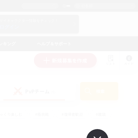
日本語
マイキャラクター情報をチェック！
ログイン
ンキング
ヘルプ＆サポート
新規募集を作成
リスト
ガイド
PvPチーム
検索
(0)
ゆっくり楽しむ
#極挑戦
#復帰者歓迎
#雑談
ルプレイ
#トレジャーハント
#レベリング
して頑張る
#プレイヤー主催イベント