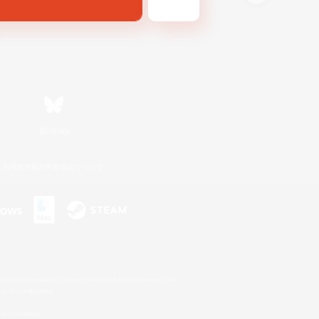
Bluesky
利用者情報の外部送信について
s or trademarks of Sony Interactive Entertainment Inc.
up of companies.
er countries.