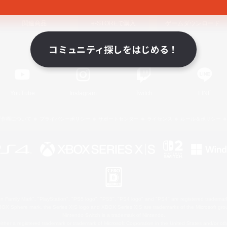
関連商品
e-STOREで購入
ゲームダウンロード
コミュニティ探しをはじめる！
Official Information
YouTube
Instagram
Twitch
LINE
著作権について
プライバシーポリシー
サポートセンター
ライセンス
ルール＆ポリシー
 Family Mark", "PlayStation", "PS5 logo", "PS5", "PS4 logo" and "PS4" are registered trademark
XBOX Sphere mark, the Series X|S logo and XBOX Series X|S are trademarks of the Microsoft gro
Nintendo Switch is a trademark of Nintendo.
ither a registered trademark or trademark of Microsoft Corporation in the United States and/or oth