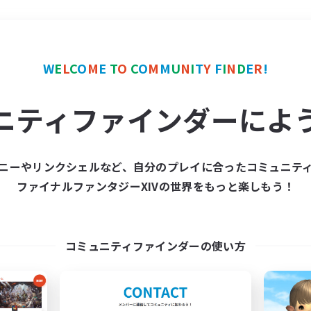
＃ギャザラー中心
使用言
W
E
L
C
O
M
E
T
O
C
O
M
M
U
N
I
T
Y
F
I
N
D
E
R
!
ニティファインダーによ
ニーやリンクシェルなど、自分のプレイに合ったコミュニテ
ファイナルファンタジーXIVの世界をもっと楽しもう！
募集数 0件
集が見つかりませんでし
コミュニティファインダーの使い方
条件を変えて検索してみるでっす！