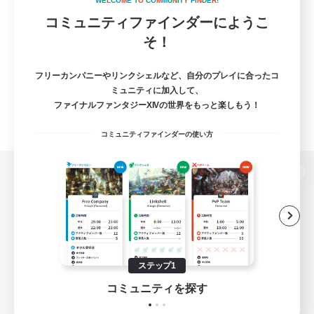
W
E
L
C
O
M
E
T
O
C
O
M
M
U
N
I
T
Y
F
I
N
D
E
R
!
コミュニティファインダーにようこ
そ！
フリーカンパニーやリンクシェルなど、自分のプレイに合ったコ
ミュニティに加入して、
ファイナルファンタジーXIVの世界をもっと楽しもう！
コミュニティファインダーの使い方
パソコン版へ
関連商品
e-STOREで購入
ステップ1
ゲームダウンロード
コミュニティを探す