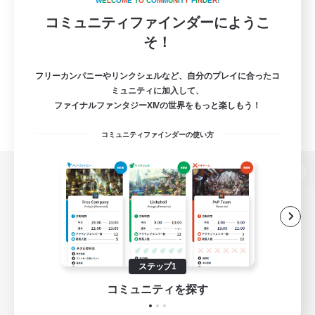
W
E
L
C
O
M
E
T
O
C
O
M
M
U
N
I
T
Y
F
I
N
D
E
R
!
コミュニティファインダーにようこ
そ！
フリーカンパニーやリンクシェルなど、自分のプレイに合ったコ
ミュニティに加入して、
ファイナルファンタジーXIVの世界をもっと楽しもう！
コミュニティファインダーの使い方
パソコン版へ
関連商品
e-STOREで購入
ステップ1
ゲームダウンロード
コミュニティを探す