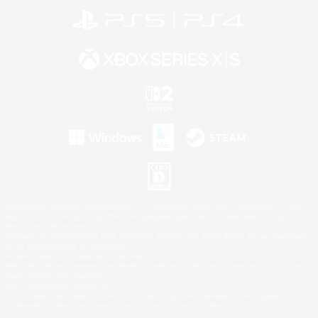
©2026 Sony Interactive Entertainment LLC."PlayStation Family Mark", "PlayStation", "PS5
logo", "PS5", "PS4 logo" and "PS4" are registered trademarks or trademarks of Sony
Interactive Entertainment Inc.
Microsoft, the XBOX Sphere mark, the Series X|S logo and XBOX Series X|S are trademarks
of the Microsoft group of companies.
Nintendo Switch is a trademark of Nintendo.
Windows is either a registered trademark or trademark of Microsoft Corporation in the United
States and/or other countries.
Mac is a trademark of Apple Inc.
©2026 Valve Corporation. Steam and the Steam logo are trademarks and/or registered
trademarks of Valve Corporation in the U.S. and/or other countries.