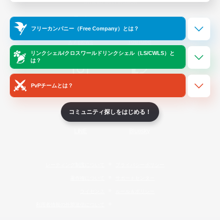
Official Information
フリーカンパニー（Free Company）とは？
/
X
News
YouTube
リンクシェル/クロスワールドリンクシェル（LS/CWLS）と
は？
PvPチームとは？
Instagram
Twitch
コミュニティ探しをはじめる！
LINE
Bluesky
レーティング制度について
プライバシーポリシー
著作権について
サポートセンター
ライセンス
ルール＆ポリシー
利用者情報の外部送信について