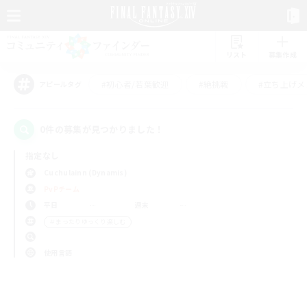
リスト
募集作成
#初心者/若葉歓迎
#絶挑戦
#立ち上げメ
アピールタグ
0件の募集が見つかりました！
指定なし
Cuchulainn (Dynamis)
PvPチーム
平日
週末
＃まったりゆっくり楽しむ
使用言語