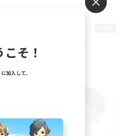
変更
うこそ！
ィに加入して、
た。