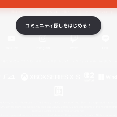
関連商品
e-STOREで購入
ゲームダウンロード
コミュニティ探しをはじめる！
Official Information
YouTube
Instagram
Twitch
LINE
著作権について
プライバシーポリシー
サポートセンター
ライセンス
ルール＆ポリシー
 Family Mark", "PlayStation", "PS5 logo", "PS5", "PS4 logo" and "PS4" are registered trademark
XBOX Sphere mark, the Series X|S logo and XBOX Series X|S are trademarks of the Microsoft gro
Nintendo Switch is a trademark of Nintendo.
ither a registered trademark or trademark of Microsoft Corporation in the United States and/or oth