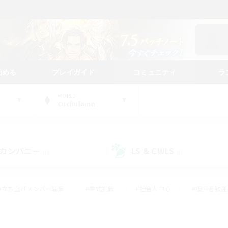
始める
プレイガイド
コミュニティ
ラ
WORLD
Cuchulainn
カンパニー
LS & CWLS
(0)
(0)
#立ち上げメンバー募集
#零式挑戦
#社会人中心
#復帰者歓迎
ギャザラー中心
#モブハント
#ロールプレイ
#体験歓迎
レジャーハント
#クリア目指して頑張る
#ミラプリ（ミラージュプリ