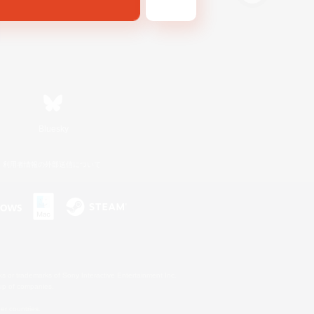
Bluesky
利用者情報の外部送信について
s or trademarks of Sony Interactive Entertainment Inc.
up of companies.
er countries.