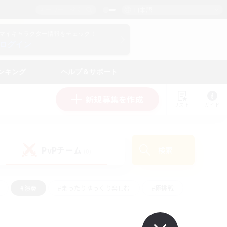
日本語
マイキャラクター情報をチェック！
ログイン
ンキング
ヘルプ＆サポート
新規募集を作成
リスト
ガイド
PvPチーム
検索
(0)
#演奏
#まったりゆっくり楽しむ
#極挑戦
#ハウジング
#レベリング
#クラフター中心
ズム）
#プレイヤー主催イベント