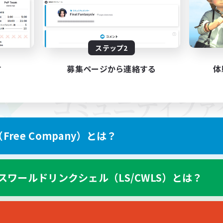
ステップ2
す
募集ページから連絡する
体
ree Company）とは？
スワールドリンクシェル（LS/CWLS）とは？
スマートフォン版へ