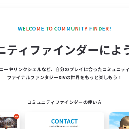
＃演奏
使用言語
W
E
L
C
O
M
E
T
O
C
O
M
M
U
N
I
T
Y
F
I
N
D
E
R
!
ニティファインダーによ
ニーやリンクシェルなど、自分のプレイに合ったコミュニテ
ファイナルファンタジーXIVの世界をもっと楽しもう！
募集数 0件
集が見つかりませんでし
コミュニティファインダーの使い方
条件を変えて検索してみるでっす！