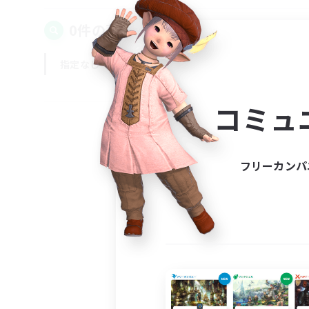
0件の募集が見つかりました！
指定なし
平日
週末
コミュ
フリーカンパ
募