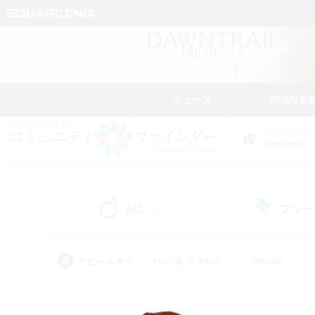
ニュース
FFXIVを
DATA CENTER
Dynamis
ALL
フリー
(0)
アピールタグ
#初心者/若葉歓迎
#絶挑戦
#雑談
#なんでも楽しむ
#学生中心
#
#スクリーンショット撮影
#ト