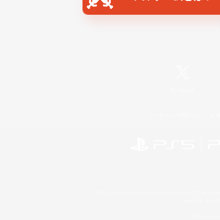
X
/
News
レーティング制度について
©2026 Sony Interactive Entertainment LLC."PlayStation
Microsoft, the 
Windows is e