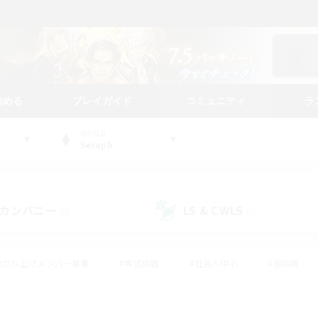
始める
プレイガイド
コミュニティ
ラ
WORLD
Seraph
カンパニー
LS & CWLS
(0)
(1)
#立ち上げメンバー募集
#零式挑戦
#社会人中心
#極挑戦
#体験歓迎
#ロールプレイ
#ギャザラー中心
#クラフター中
て頑張る
#スクリーンショット撮影
#ミラプリ（ミラージュプリズム