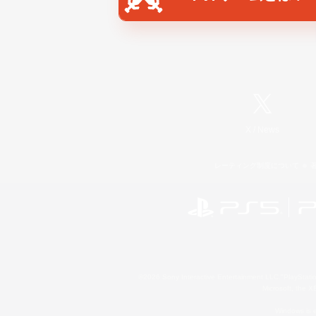
X
/
News
レーティング制度について
©2026 Sony Interactive Entertainment LLC."PlayStation
Microsoft, the 
Windows is e