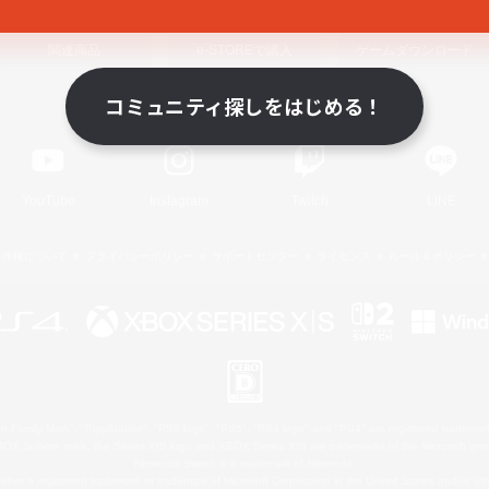
関連商品
e-STOREで購入
ゲームダウンロード
コミュニティ探しをはじめる！
Official Information
YouTube
Instagram
Twitch
LINE
著作権について
プライバシーポリシー
サポートセンター
ライセンス
ルール＆ポリシー
 Family Mark", "PlayStation", "PS5 logo", "PS5", "PS4 logo" and "PS4" are registered trademark
XBOX Sphere mark, the Series X|S logo and XBOX Series X|S are trademarks of the Microsoft gro
Nintendo Switch is a trademark of Nintendo.
ither a registered trademark or trademark of Microsoft Corporation in the United States and/or oth