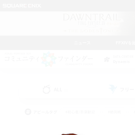
ニュース
FFXIVを
DATA CENTER
Dynamis
ALL
フリー
(1)
アピールタグ
#初心者/若葉歓迎
#絶挑戦
#なんでも楽しむ
#学生中心
#モブハント
#レベリング
#クリア目指し