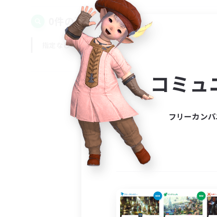
0件の募集が見つかりました！
指定なし
平日
週末
コミュ
フリーカンパ
募