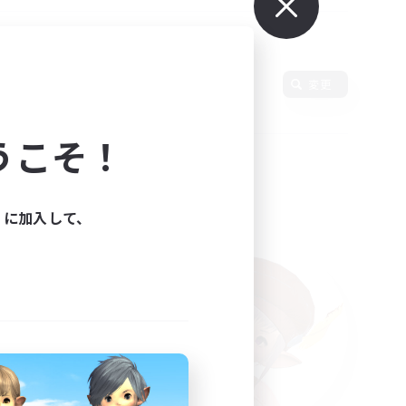
語
変更
うこそ！
ィに加入して、
た。