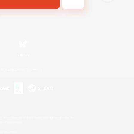
Bluesky
利用者情報の外部送信について
s or trademarks of Sony Interactive Entertainment Inc.
up of companies.
er countries.