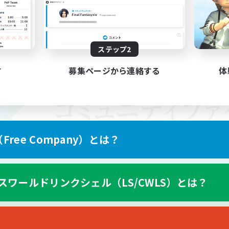
ステップ2
す
募集ページから連絡する
体
ree Company）とは？
スワールドリンクシェル（LS/CWLS）とは？
スマートフォン版へ