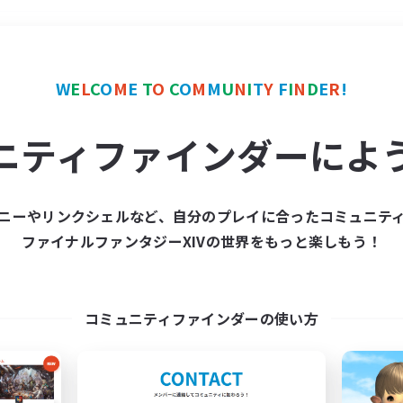
＃なんでも楽しむ
使用言
W
E
L
C
O
M
E
T
O
C
O
M
M
U
N
I
T
Y
F
I
N
D
E
R
!
ニティファインダーによ
ニーやリンクシェルなど、自分のプレイに合ったコミュニテ
ファイナルファンタジーXIVの世界をもっと楽しもう！
募集数 0件
集が見つかりませんでし
コミュニティファインダーの使い方
条件を変えて検索してみるでっす！