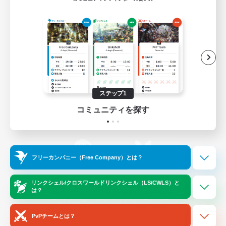
ゲームダウンロード
Official Information
/
X
News
YouTube
ステップ1
コミュニティを探す
Instagram
Twitch
フリーカンパニー（Free Company）とは？
LINE
Bluesky
リンクシェル/クロスワールドリンクシェル（LS/CWLS）と
は？
レーティング制度について
プライバシーポリシー
著作権について
サポートセンター
PvPチームとは？