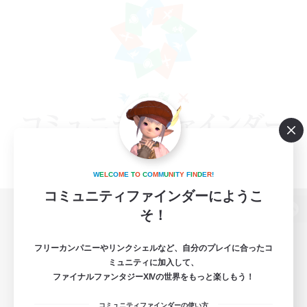
W
E
L
C
O
M
E
T
O
C
O
M
M
U
N
I
T
Y
F
I
N
D
E
R
!
コミュニティファインダーにようこ
そ！
パソコン版へ
フリーカンパニーやリンクシェルなど、自分のプレイに合ったコ
ミュニティに加入して、
ファイナルファンタジーXIVの世界をもっと楽しもう！
関連商品
e-STOREで購入
コミュニティファインダーの使い方