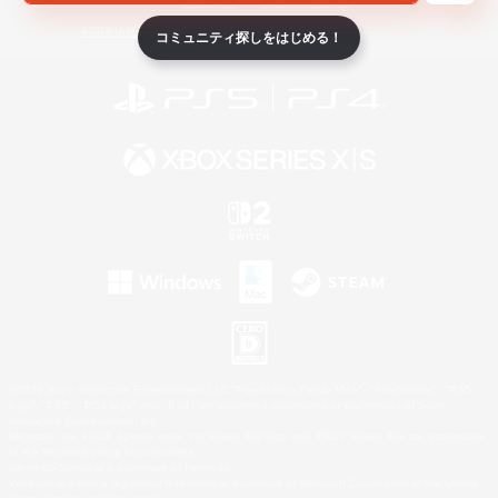
ライセンス
ルール＆ポリシー
利用者情報の外部送信について
コミュニティ探しをはじめる！
©2026 Sony Interactive Entertainment LLC."PlayStation Family Mark", "PlayStation", "PS5
logo", "PS5", "PS4 logo" and "PS4" are registered trademarks or trademarks of Sony
Interactive Entertainment Inc.
Microsoft, the XBOX Sphere mark, the Series X|S logo and XBOX Series X|S are trademarks
of the Microsoft group of companies.
Nintendo Switch is a trademark of Nintendo.
Windows is either a registered trademark or trademark of Microsoft Corporation in the United