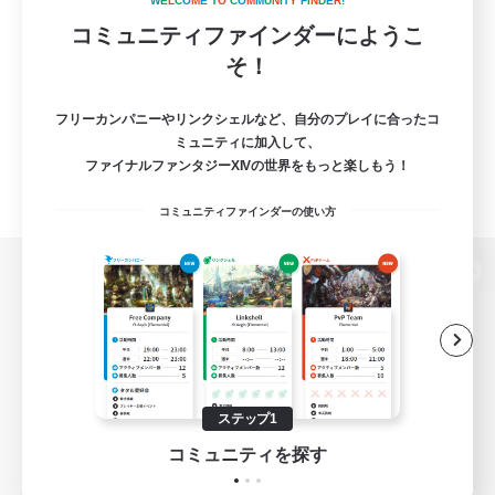
W
E
L
C
O
M
E
T
O
C
O
M
M
U
N
I
T
Y
F
I
N
D
E
R
!
コミュニティファインダーにようこ
そ！
フリーカンパニーやリンクシェルなど、自分のプレイに合ったコ
ミュニティに加入して、
ファイナルファンタジーXIVの世界をもっと楽しもう！
コミュニティファインダーの使い方
パソコン版へ
関連商品
e-STOREで購入
ステップ1
ゲームダウンロード
コミュニティを探す