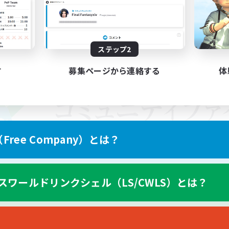
ステップ2
す
募集ページから連絡する
体
ree Company）とは？
スワールドリンクシェル（LS/CWLS）とは？
スマートフォン版へ