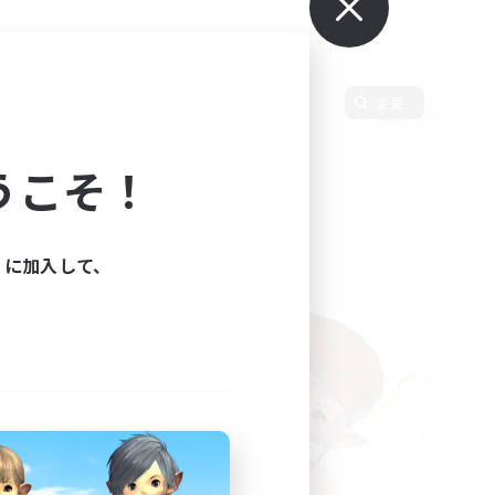
使用言語
変更
うこそ！
ィに加入して、
た。