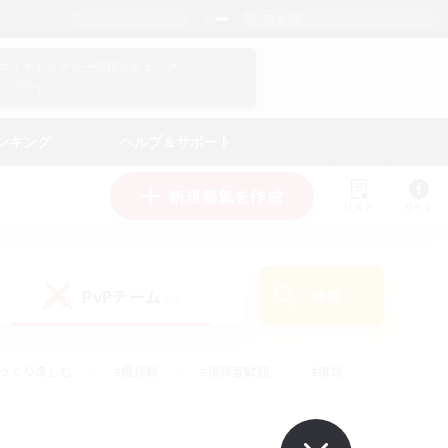
日本語
マイキャラクター情報をチェック！
ログイン
ンキング
ヘルプ＆サポート
新規募集を作成
リスト
ガイド
PvPチーム
検索
(0)
ゆっくり楽しむ
#極挑戦
#復帰者歓迎
#雑談
#ハウジング
#トレジャーハント
#レベリング
#プレイヤー主催イベント