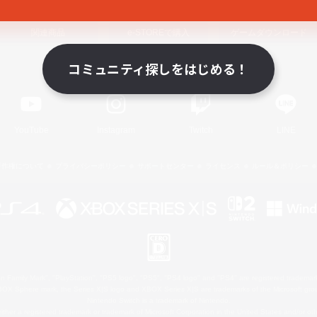
関連商品
e-STOREで購入
ゲームダウンロード
コミュニティ探しをはじめる！
Official Information
YouTube
Instagram
Twitch
LINE
著作権について
プライバシーポリシー
サポートセンター
ライセンス
ルール＆ポリシー
 Family Mark", "PlayStation", "PS5 logo", "PS5", "PS4 logo" and "PS4" are registered trademark
XBOX Sphere mark, the Series X|S logo and XBOX Series X|S are trademarks of the Microsoft gro
Nintendo Switch is a trademark of Nintendo.
ither a registered trademark or trademark of Microsoft Corporation in the United States and/or oth