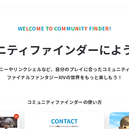
＃プレイヤー主催イベント
W
E
L
C
O
M
E
T
O
C
O
M
M
U
N
I
T
Y
F
I
N
D
E
R
!
ニティファインダーによ
ニーやリンクシェルなど、自分のプレイに合ったコミュニテ
ファイナルファンタジーXIVの世界をもっと楽しもう！
募集数 0件
集が見つかりませんでし
コミュニティファインダーの使い方
条件を変えて検索してみるでっす！