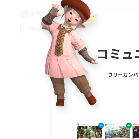
0件の募集が見つかりました！
指定なし
平日
週末
コミュ
フリーカンパ
募