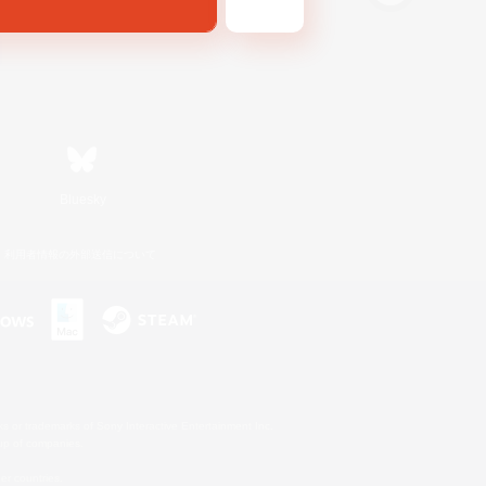
Bluesky
利用者情報の外部送信について
s or trademarks of Sony Interactive Entertainment Inc.
up of companies.
er countries.