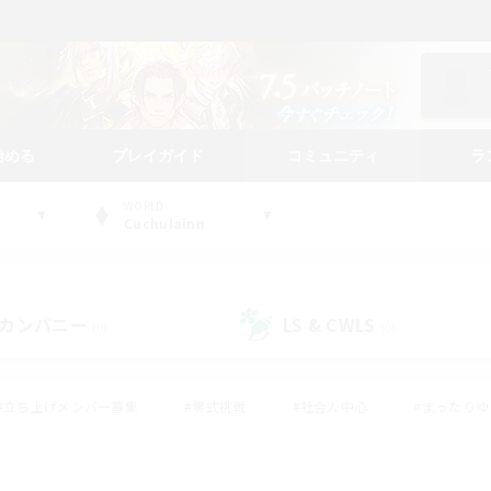
始める
プレイガイド
コミュニティ
ラ
WORLD
Cuchulainn
カンパニー
LS & CWLS
(0)
(0)
#立ち上げメンバー募集
#零式挑戦
#社会人中心
#まったり
体験歓迎
#クラフター中心
#ロールプレイ
#ギャザラー中心
ージュプリズム）
#スクリーンショット撮影
#クリア目指して頑張る