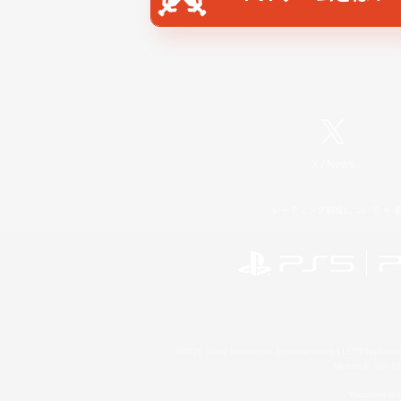
X
/
News
レーティング制度について
©2026 Sony Interactive Entertainment LLC."PlayStation
Microsoft, the 
Windows is e