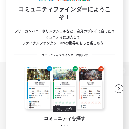
W
E
L
C
O
M
E
T
O
C
O
M
M
U
N
I
T
Y
F
I
N
D
E
R
!
コミュニティファインダーにようこ
そ！
フリーカンパニーやリンクシェルなど、自分のプレイに合ったコ
ミュニティに加入して、
ファイナルファンタジーXIVの世界をもっと楽しもう！
コミュニティファインダーの使い方
パソコン版へ
関連商品
e-STOREで購入
ステップ1
ゲームダウンロード
コミュニティを探す