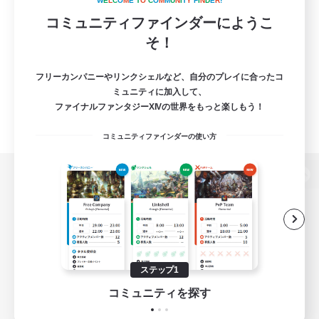
W
E
L
C
O
M
E
T
O
C
O
M
M
U
N
I
T
Y
F
I
N
D
E
R
!
コミュニティファインダーにようこ
そ！
フリーカンパニーやリンクシェルなど、自分のプレイに合ったコ
ミュニティに加入して、
ファイナルファンタジーXIVの世界をもっと楽しもう！
コミュニティファインダーの使い方
パソコン版へ
関連商品
e-STOREで購入
ステップ1
ゲームダウンロード
コミュニティを探す