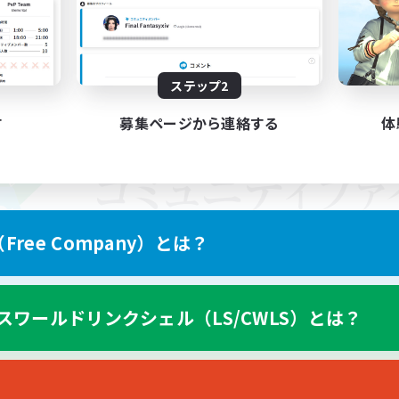
ステップ2
す
募集ページから連絡する
体
ree Company）とは？
スワールドリンクシェル（LS/CWLS）とは？
スマートフォン版へ