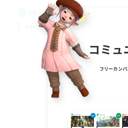
0件の募集が見つかりました！
指定なし
平日
週末
コミュ
フリーカンパ
募