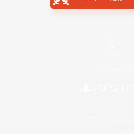
X
/
News
レーティング制度について
©2026 Sony Interactive Entertainment LLC."PlayStation
Microsoft, the 
Windows is e