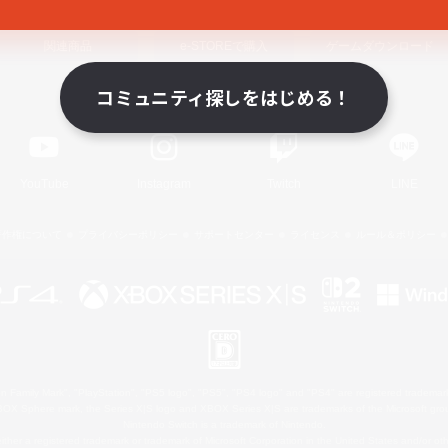
関連商品
e-STOREで購入
ゲームダウンロード
コミュニティ探しをはじめる！
Official Information
YouTube
Instagram
Twitch
LINE
著作権について
プライバシーポリシー
サポートセンター
ライセンス
ルール＆ポリシー
 Family Mark", "PlayStation", "PS5 logo", "PS5", "PS4 logo" and "PS4" are registered trademark
XBOX Sphere mark, the Series X|S logo and XBOX Series X|S are trademarks of the Microsoft gro
Nintendo Switch is a trademark of Nintendo.
ither a registered trademark or trademark of Microsoft Corporation in the United States and/or oth