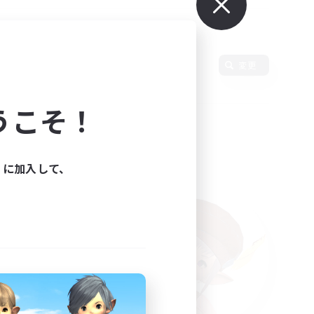
変更
うこそ！
ィに加入して、
た。