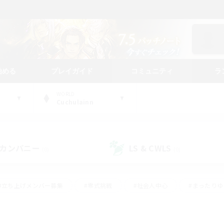
始める
プレイガイド
コミュニティ
ラ
WORLD
Cuchulainn
カンパニー
LS & CWLS
(0)
(0)
#立ち上げメンバー募集
#零式挑戦
#社会人中心
#まったり
体験歓迎
#クラフター中心
#ロールプレイ
#ギャザラー中心
ージュプリズム）
#スクリーンショット撮影
#クリア目指して頑張る