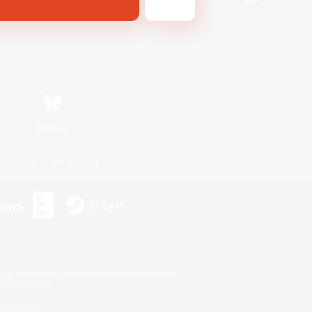
Bluesky
利用者情報の外部送信について
s or trademarks of Sony Interactive Entertainment Inc.
up of companies.
er countries.