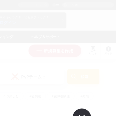
日本語
マイキャラクター情報をチェック！
ログイン
ンキング
ヘルプ＆サポート
新規募集を作成
リスト
ガイド
PvPチーム
検索
(0)
ゆっくり楽しむ
#極挑戦
#復帰者歓迎
#雑談
#ハウジング
#トレジャーハント
#レベリング
#プレイヤー主催イベント