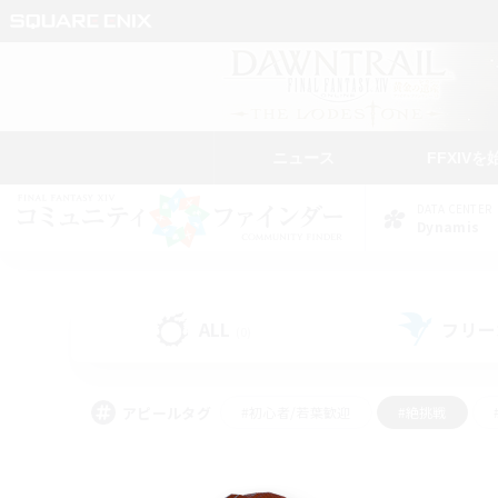
ニュース
FFXIVを
DATA CENTER
Dynamis
ALL
フリー
(0)
アピールタグ
#初心者/若葉歓迎
#絶挑戦
#学生中心
#なんでも楽しむ
#モブハント
#
#演奏
#ミラプリ（ミラ