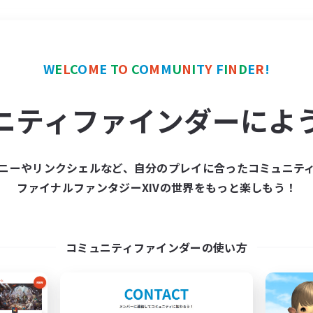
＃絶挑戦
使用言語
W
E
L
C
O
M
E
T
O
C
O
M
M
U
N
I
T
Y
F
I
N
D
E
R
!
ニティファインダーによ
ニーやリンクシェルなど、自分のプレイに合ったコミュニテ
ファイナルファンタジーXIVの世界をもっと楽しもう！
募集数 0件
集が見つかりませんでし
コミュニティファインダーの使い方
条件を変えて検索してみるでっす！