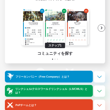
ゲームダウンロード
Official Information
/
X
News
YouTube
ステップ1
コミュニティを探す
Instagram
Twitch
フリーカンパニー（Free Company）とは？
LINE
Bluesky
リンクシェル/クロスワールドリンクシェル（LS/CWLS）と
は？
レーティング制度について
プライバシーポリシー
著作権について
サポートセンター
PvPチームとは？