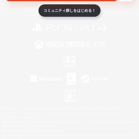
ライセンス
ルール＆ポリシー
利用者情報の外部送信について
コミュニティ探しをはじめる！
©2026 Sony Interactive Entertainment LLC."PlayStation Family Mark", "PlayStation", "PS5
logo", "PS5", "PS4 logo" and "PS4" are registered trademarks or trademarks of Sony
Interactive Entertainment Inc.
Microsoft, the XBOX Sphere mark, the Series X|S logo and XBOX Series X|S are trademarks
of the Microsoft group of companies.
Nintendo Switch is a trademark of Nintendo.
Windows is either a registered trademark or trademark of Microsoft Corporation in the United