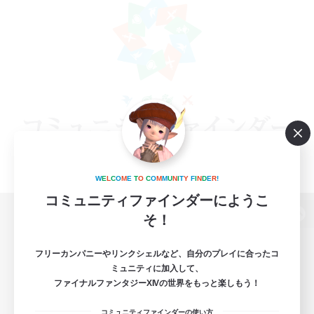
W
E
L
C
O
M
E
T
O
C
O
M
M
U
N
I
T
Y
F
I
N
D
E
R
!
コミュニティファインダーにようこ
そ！
パソコン版へ
フリーカンパニーやリンクシェルなど、自分のプレイに合ったコ
ミュニティに加入して、
ファイナルファンタジーXIVの世界をもっと楽しもう！
関連商品
e-STOREで購入
コミュニティファインダーの使い方