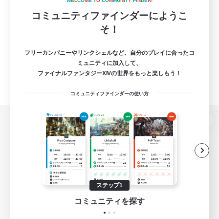
W
E
L
C
O
M
E
T
O
C
O
M
M
U
N
I
T
Y
F
I
N
D
E
R
!
コミュニティファインダーにようこ
そ！
フリーカンパニーやリンクシェルなど、自分のプレイに合ったコ
ミュニティに加入して、
ファイナルファンタジーXIVの世界をもっと楽しもう！
コミュニティファインダーの使い方
パソコン版へ
関連商品
e-STOREで購入
ステップ1
ゲームダウンロード
コミュニティを探す