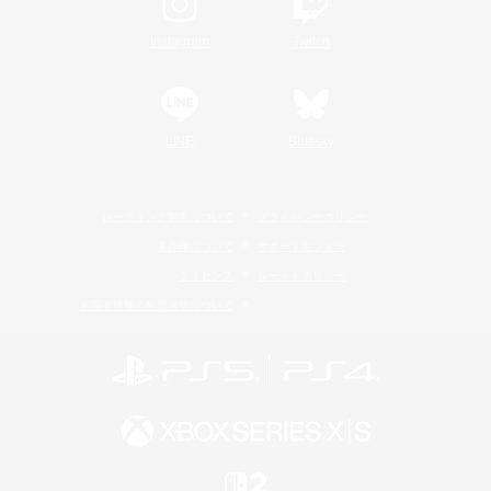
Instagram
Twitch
LINE
Bluesky
レーティング制度について
プライバシーポリシー
著作権について
サポートセンター
ライセンス
ルール＆ポリシー
利用者情報の外部送信について