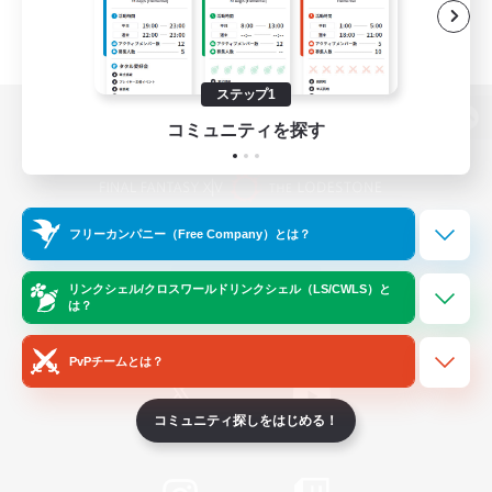
ステップ1
コミュニティを探す
パソコン版へ
フリーカンパニー（Free Company）とは？
関連商品
e-STOREで購入
ゲームダウンロード
リンクシェル/クロスワールドリンクシェル（LS/CWLS）と
は？
Official Information
PvPチームとは？
コミュニティ探しをはじめる！
/
X
News
YouTube