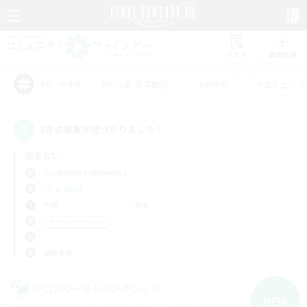
リスト
募集作成
#初心者/若葉歓迎
#絶挑戦
#立ち上げメ
アピールタグ
1件の募集が見つかりました！
指定なし
Cuchulainn (Dynamis)
LS & CWLS
平日
週末
＃トレジャーハント
使用言語
クロスワールドリンクシェル
NEW