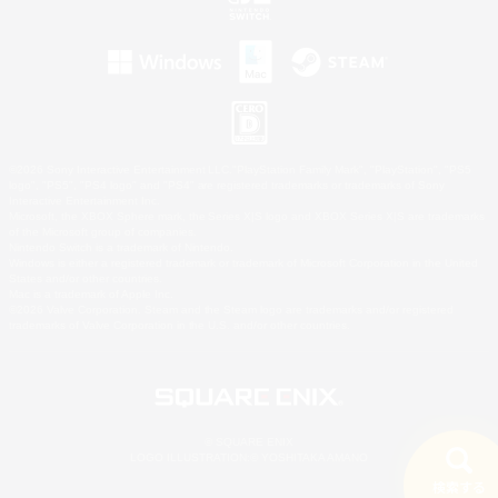
©2026 Sony Interactive Entertainment LLC."PlayStation Family Mark", "PlayStation", "PS5
logo", "PS5", "PS4 logo" and "PS4" are registered trademarks or trademarks of Sony
Interactive Entertainment Inc.
Microsoft, the XBOX Sphere mark, the Series X|S logo and XBOX Series X|S are trademarks
of the Microsoft group of companies.
Nintendo Switch is a trademark of Nintendo.
Windows is either a registered trademark or trademark of Microsoft Corporation in the United
States and/or other countries.
Mac is a trademark of Apple Inc.
©2026 Valve Corporation. Steam and the Steam logo are trademarks and/or registered
trademarks of Valve Corporation in the U.S. and/or other countries.
© SQUARE ENIX
LOGO ILLUSTRATION:© YOSHITAKA AMANO
検索する