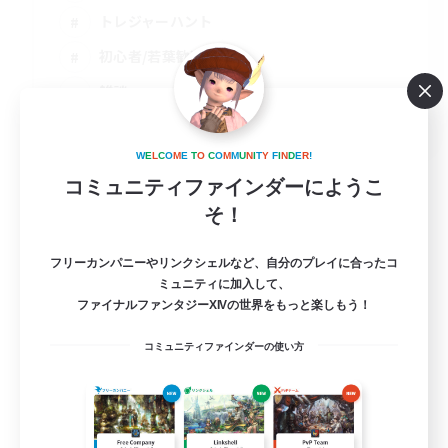
トレジャーハント
初心者/若葉歓迎
雑談
JA
詳細を見る
W
E
L
C
O
M
E
T
O
C
O
M
M
U
N
I
T
Y
F
I
N
D
E
R
!
募集期間: 2026/09/06 まで
コミュニティファインダーにようこ
そ！
フリーカンパニーやリンクシェルなど、自分のプレイに合ったコ
ミュニティに加入して、
ファイナルファンタジーXIVの世界をもっと楽しもう！
コミュニティファインダーの使い方