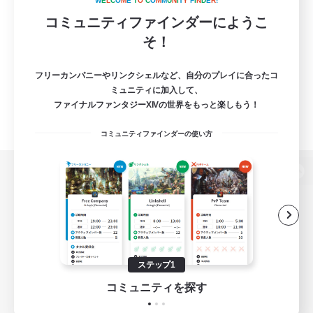
W
E
L
C
O
M
E
T
O
C
O
M
M
U
N
I
T
Y
F
I
N
D
E
R
!
コミュニティファインダーにようこ
そ！
フリーカンパニーやリンクシェルなど、自分のプレイに合ったコ
ミュニティに加入して、
ファイナルファンタジーXIVの世界をもっと楽しもう！
コミュニティファインダーの使い方
パソコン版へ
関連商品
e-STOREで購入
ステップ1
ゲームダウンロード
コミュニティを探す