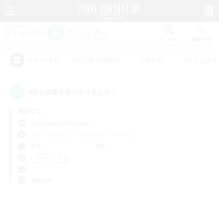
リスト
募集作成
#初心者/若葉歓迎
#絶挑戦
#立ち上げメ
アピールタグ
0件の募集が見つかりました！
指定なし
Cuchulainn (Dynamis)
フリーカンパニー
LS & CWLS
PvPチーム
平日
週末
＃ハウジング
使用言語