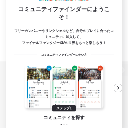
W
E
L
C
O
M
E
T
O
C
O
M
M
U
N
I
T
Y
F
I
N
D
E
R
!
コミュニティファインダーにようこ
そ！
フリーカンパニーやリンクシェルなど、自分のプレイに合ったコ
ミュニティに加入して、
ファイナルファンタジーXIVの世界をもっと楽しもう！
コミュニティファインダーの使い方
パソコン版へ
関連商品
e-STOREで購入
ステップ1
ゲームダウンロード
コミュニティを探す