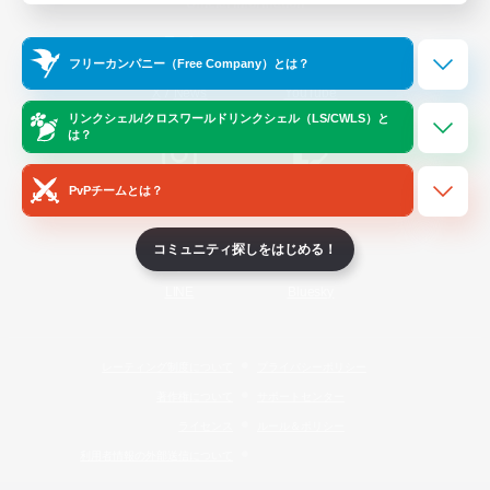
Official Information
フリーカンパニー（Free Company）とは？
/
X
News
YouTube
リンクシェル/クロスワールドリンクシェル（LS/CWLS）と
は？
PvPチームとは？
Instagram
Twitch
コミュニティ探しをはじめる！
LINE
Bluesky
レーティング制度について
プライバシーポリシー
著作権について
サポートセンター
ライセンス
ルール＆ポリシー
利用者情報の外部送信について