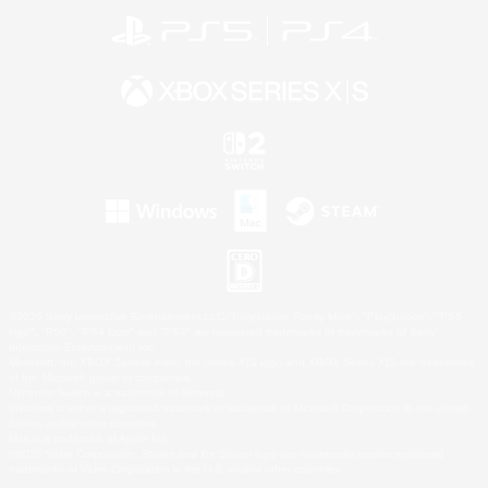
©2026 Sony Interactive Entertainment LLC."PlayStation Family Mark", "PlayStation", "PS5
logo", "PS5", "PS4 logo" and "PS4" are registered trademarks or trademarks of Sony
Interactive Entertainment Inc.
Microsoft, the XBOX Sphere mark, the Series X|S logo and XBOX Series X|S are trademarks
of the Microsoft group of companies.
Nintendo Switch is a trademark of Nintendo.
Windows is either a registered trademark or trademark of Microsoft Corporation in the United
States and/or other countries.
Mac is a trademark of Apple Inc.
©2026 Valve Corporation. Steam and the Steam logo are trademarks and/or registered
trademarks of Valve Corporation in the U.S. and/or other countries.