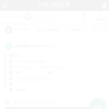
リスト
募集作成
#初心者/若葉歓迎
#絶挑戦
#立ち上げメ
アピールタグ
1件の募集が見つかりました！
指定なし
Cuchulainn (Dynamis)
フリーカンパニー
LS & CWLS
PvPチーム
平日
週末
＃まったりゆっくり楽しむ
使用言語
クロスワールドリンクシェル
NEW