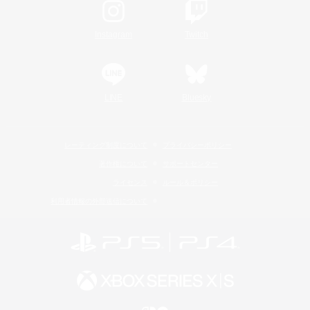
Instagram
Twitch
LINE
Bluesky
レーティング制度について
プライバシーポリシー
著作権について
サポートセンター
ライセンス
ルール＆ポリシー
利用者情報の外部送信について