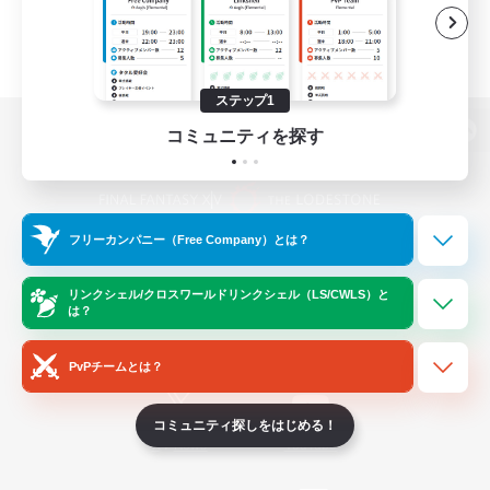
ステップ1
コミュニティを探す
パソコン版へ
フリーカンパニー（Free Company）とは？
関連商品
e-STOREで購入
ゲームダウンロード
リンクシェル/クロスワールドリンクシェル（LS/CWLS）と
は？
Official Information
PvPチームとは？
コミュニティ探しをはじめる！
/
X
News
YouTube