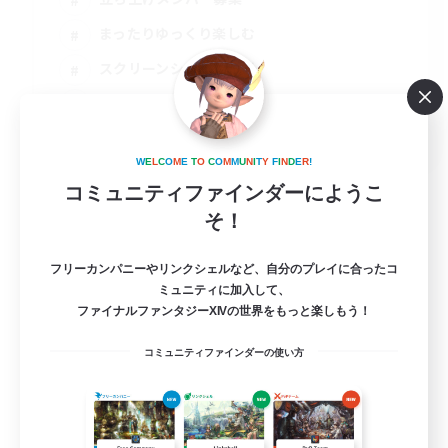
まったりゆっくり楽しむ
スクリーンショット撮影
雑談
JA
W
E
L
C
O
M
E
T
O
C
O
M
M
U
N
I
T
Y
F
I
N
D
E
R
!
詳細を見る
募集期間: 2026/09/01 まで
コミュニティファインダーにようこ
そ！
フリーカンパニーやリンクシェルなど、自分のプレイに合ったコ
ミュニティに加入して、
ファイナルファンタジーXIVの世界をもっと楽しもう！
コミュニティファインダーの使い方