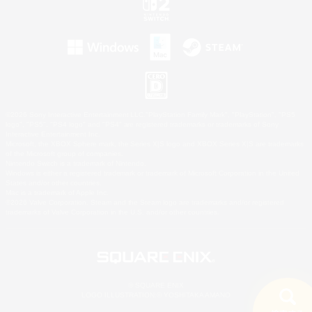
©2026 Sony Interactive Entertainment LLC."PlayStation Family Mark", "PlayStation", "PS5
logo", "PS5", "PS4 logo" and "PS4" are registered trademarks or trademarks of Sony
Interactive Entertainment Inc.
Microsoft, the XBOX Sphere mark, the Series X|S logo and XBOX Series X|S are trademarks
of the Microsoft group of companies.
Nintendo Switch is a trademark of Nintendo.
Windows is either a registered trademark or trademark of Microsoft Corporation in the United
States and/or other countries.
Mac is a trademark of Apple Inc.
©2026 Valve Corporation. Steam and the Steam logo are trademarks and/or registered
trademarks of Valve Corporation in the U.S. and/or other countries.
© SQUARE ENIX
LOGO ILLUSTRATION:© YOSHITAKA AMANO