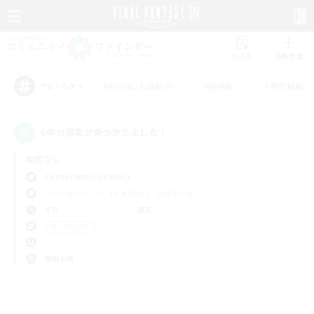
リスト
募集作成
#初心者/若葉歓迎
#絶挑戦
#零式挑戦
アピールタグ
0件の募集が見つかりました！
指定なし
Cuchulainn (Dynamis)
フリーカンパニー
LS & CWLS
PvPチーム
平日
週末
＃ハウジング
使用言語