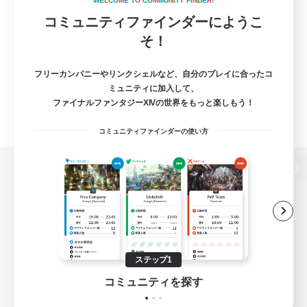
W
E
L
C
O
M
E
T
O
C
O
M
M
U
N
I
T
Y
F
I
N
D
E
R
!
コミュニティファインダーにようこ
そ！
フリーカンパニーやリンクシェルなど、自分のプレイに合ったコ
ミュニティに加入して、
ファイナルファンタジーXIVの世界をもっと楽しもう！
コミュニティファインダーの使い方
パソコン版へ
関連商品
e-STOREで購入
ステップ1
ゲームダウンロード
コミュニティを探す