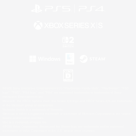
©2026 Sony Interactive Entertainment LLC."PlayStation Family Mark", "PlayStation", "PS5
logo", "PS5", "PS4 logo" and "PS4" are registered trademarks or trademarks of Sony
Interactive Entertainment Inc.
Microsoft, the XBOX Sphere mark, the Series X|S logo and XBOX Series X|S are trademarks
of the Microsoft group of companies.
Nintendo Switch is a trademark of Nintendo.
Windows is either a registered trademark or trademark of Microsoft Corporation in the United
States and/or other countries.
Mac is a trademark of Apple Inc.
©2026 Valve Corporation. Steam and the Steam logo are trademarks and/or registered
trademarks of Valve Corporation in the U.S. and/or other countries.