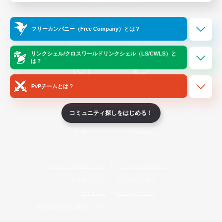
Official Information
フリーカンパニー（Free Company）とは？
/
X
News
YouTube
リンクシェル/クロスワールドリンクシェル（LS/CWLS）と
は？
PvPチームとは？
Instagram
Twitch
コミュニティ探しをはじめる！
LINE
Bluesky
レーティング制度について
プライバシーポリシー
著作権について
サポートセンター
ライセンス
ルール＆ポリシー
利用者情報の外部送信について