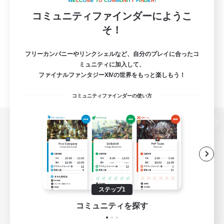
W
E
L
C
O
M
E
T
O
C
O
M
M
U
N
I
T
Y
F
I
N
D
E
R
!
コミュニティファインダーにようこ
そ！
フリーカンパニーやリンクシェルなど、自分のプレイに合ったコ
ミュニティに加入して、
ファイナルファンタジーXIVの世界をもっと楽しもう！
コミュニティファインダーの使い方
パソコン版へ
関連商品
e-STOREで購入
ステップ1
ゲームダウンロード
コミュニティを探す