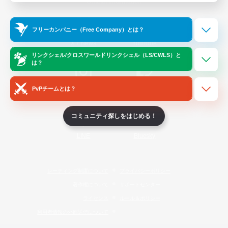
Official Information
フリーカンパニー（Free Company）とは？
/
X
News
YouTube
リンクシェル/クロスワールドリンクシェル（LS/CWLS）と
は？
PvPチームとは？
Instagram
Twitch
コミュニティ探しをはじめる！
LINE
Bluesky
レーティング制度について
プライバシーポリシー
著作権について
サポートセンター
ライセンス
ルール＆ポリシー
利用者情報の外部送信について