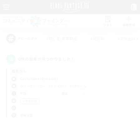
リスト
募集作成
#初心者/若葉歓迎
#絶挑戦
#立ち上げメ
アピールタグ
0件の募集が見つかりました！
指定なし
Cuchulainn (Dynamis)
フリーカンパニー
LS & CWLS
PvPチーム
平日
週末
＃零式挑戦
使用言語