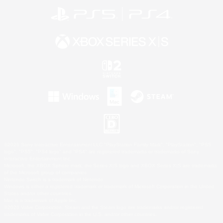
©2026 Sony Interactive Entertainment LLC."PlayStation Family Mark", "PlayStation", "PS5
logo", "PS5", "PS4 logo" and "PS4" are registered trademarks or trademarks of Sony
Interactive Entertainment Inc.
Microsoft, the XBOX Sphere mark, the Series X|S logo and XBOX Series X|S are trademarks
of the Microsoft group of companies.
Nintendo Switch is a trademark of Nintendo.
Windows is either a registered trademark or trademark of Microsoft Corporation in the United
States and/or other countries.
Mac is a trademark of Apple Inc.
©2026 Valve Corporation. Steam and the Steam logo are trademarks and/or registered
trademarks of Valve Corporation in the U.S. and/or other countries.