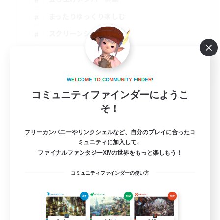
まったりゆっくり楽しむ
スクリーンショット撮影
雑談
JA
W
E
L
C
O
M
E
T
O
C
O
M
M
U
N
I
T
Y
F
I
N
D
E
R
!
詳細を見る
募集期間: 2026/09/01 まで
コミュニティファインダーにようこ
そ！
フリーカンパニーやリンクシェルなど、自分のプレイに合ったコ
ミュニティに加入して、
ファイナルファンタジーXIVの世界をもっと楽しもう！
コミュニティファインダーの使い方