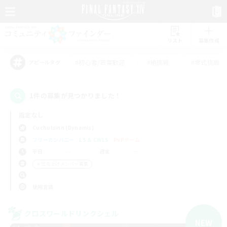
リスト
募集作成
#初心者/若葉歓迎
#絶挑戦
#零式挑戦
アピールタグ
1件の募集が見つかりました！
指定なし
Cuchulainn (Dynamis)
フリーカンパニー
LS & CWLS
PvPチーム
平日
週末
＃立ち上げメンバー募集
使用言語
クロスワールドリンクシェル
NEW