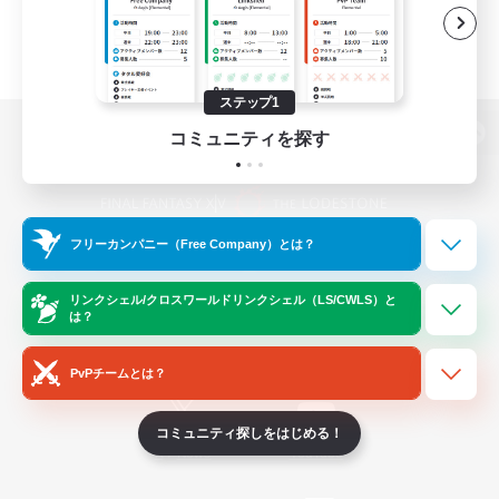
ステップ1
コミュニティを探す
パソコン版へ
フリーカンパニー（Free Company）とは？
関連商品
e-STOREで購入
ゲームダウンロード
リンクシェル/クロスワールドリンクシェル（LS/CWLS）と
は？
Official Information
PvPチームとは？
コミュニティ探しをはじめる！
/
X
News
YouTube