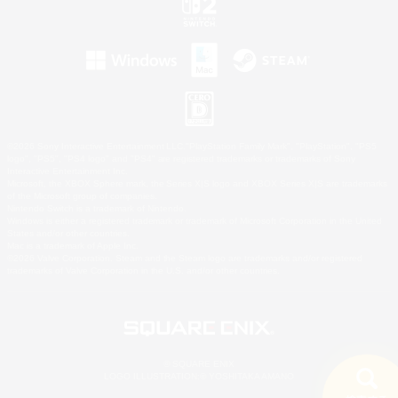
©2026 Sony Interactive Entertainment LLC."PlayStation Family Mark", "PlayStation", "PS5
logo", "PS5", "PS4 logo" and "PS4" are registered trademarks or trademarks of Sony
Interactive Entertainment Inc.
Microsoft, the XBOX Sphere mark, the Series X|S logo and XBOX Series X|S are trademarks
of the Microsoft group of companies.
Nintendo Switch is a trademark of Nintendo.
Windows is either a registered trademark or trademark of Microsoft Corporation in the United
States and/or other countries.
Mac is a trademark of Apple Inc.
©2026 Valve Corporation. Steam and the Steam logo are trademarks and/or registered
trademarks of Valve Corporation in the U.S. and/or other countries.
© SQUARE ENIX
LOGO ILLUSTRATION:© YOSHITAKA AMANO