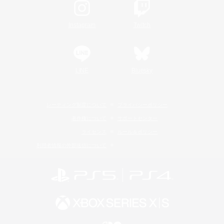
Instagram
Twitch
LINE
Bluesky
レーティング制度について
プライバシーポリシー
著作権について
サポートセンター
ライセンス
ルール＆ポリシー
利用者情報の外部送信について