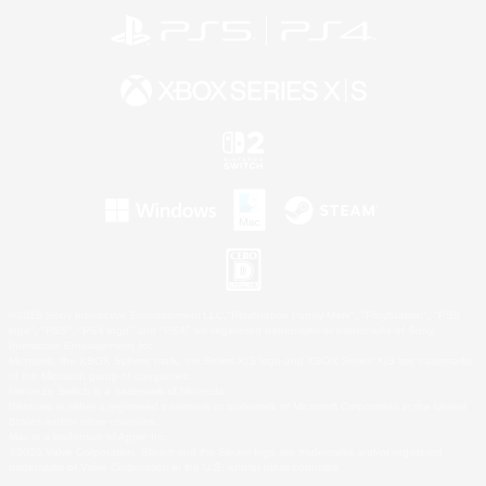
©2026 Sony Interactive Entertainment LLC."PlayStation Family Mark", "PlayStation", "PS5
logo", "PS5", "PS4 logo" and "PS4" are registered trademarks or trademarks of Sony
Interactive Entertainment Inc.
Microsoft, the XBOX Sphere mark, the Series X|S logo and XBOX Series X|S are trademarks
of the Microsoft group of companies.
Nintendo Switch is a trademark of Nintendo.
Windows is either a registered trademark or trademark of Microsoft Corporation in the United
States and/or other countries.
Mac is a trademark of Apple Inc.
©2026 Valve Corporation. Steam and the Steam logo are trademarks and/or registered
trademarks of Valve Corporation in the U.S. and/or other countries.