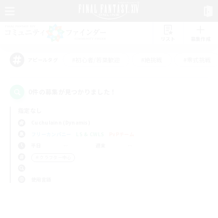
リスト
募集作成
#初心者/若葉歓迎
#絶挑戦
#零式挑戦
アピールタグ
0件の募集が見つかりました！
指定なし
Cuchulainn (Dynamis)
フリーカンパニー
LS & CWLS
PvPチーム
平日
週末
＃クラフター中心
使用言語