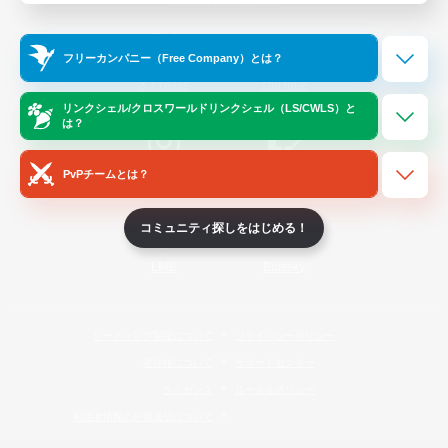
Official Information
フリーカンパニー（Free Company）とは？
/
X
News
YouTube
リンクシェル/クロスワールドリンクシェル（LS/CWLS）と
は？
PvPチームとは？
Instagram
Twitch
コミュニティ探しをはじめる！
LINE
Bluesky
レーティング制度について
プライバシーポリシー
著作権について
サポートセンター
ライセンス
ルール＆ポリシー
利用者情報の外部送信について