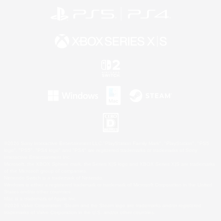
©2026 Sony Interactive Entertainment LLC."PlayStation Family Mark", "PlayStation", "PS5
logo", "PS5", "PS4 logo" and "PS4" are registered trademarks or trademarks of Sony
Interactive Entertainment Inc.
Microsoft, the XBOX Sphere mark, the Series X|S logo and XBOX Series X|S are trademarks
of the Microsoft group of companies.
Nintendo Switch is a trademark of Nintendo.
Windows is either a registered trademark or trademark of Microsoft Corporation in the United
States and/or other countries.
Mac is a trademark of Apple Inc.
©2026 Valve Corporation. Steam and the Steam logo are trademarks and/or registered
trademarks of Valve Corporation in the U.S. and/or other countries.