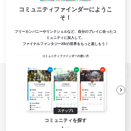
W
E
L
C
O
M
E
T
O
C
O
M
M
U
N
I
T
Y
F
I
N
D
E
R
!
コミュニティファインダーにようこ
そ！
フリーカンパニーやリンクシェルなど、自分のプレイに合ったコ
ミュニティに加入して、
ファイナルファンタジーXIVの世界をもっと楽しもう！
コミュニティファインダーの使い方
パソコン版へ
関連商品
e-STOREで購入
ステップ1
ゲームダウンロード
コミュニティを探す