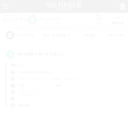
リスト
募集作成
#初心者/若葉歓迎
#絶挑戦
#零式挑戦
アピールタグ
0件の募集が見つかりました！
指定なし
Cuchulainn (Dynamis)
フリーカンパニー
LS & CWLS
PvPチーム
平日
週末
＃ハウジング
使用言語