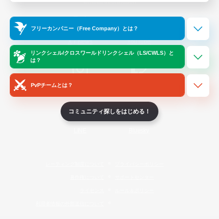
Official Information
フリーカンパニー（Free Company）とは？
/
X
News
YouTube
リンクシェル/クロスワールドリンクシェル（LS/CWLS）と
は？
PvPチームとは？
Instagram
Twitch
コミュニティ探しをはじめる！
LINE
Bluesky
レーティング制度について
プライバシーポリシー
著作権について
サポートセンター
ライセンス
ルール＆ポリシー
利用者情報の外部送信について