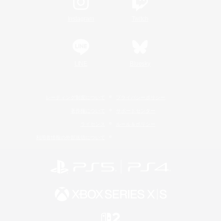
Instagram
Twitch
LINE
Bluesky
レーティング制度について
プライバシーポリシー
著作権について
サポートセンター
ライセンス
ルール＆ポリシー
利用者情報の外部送信について