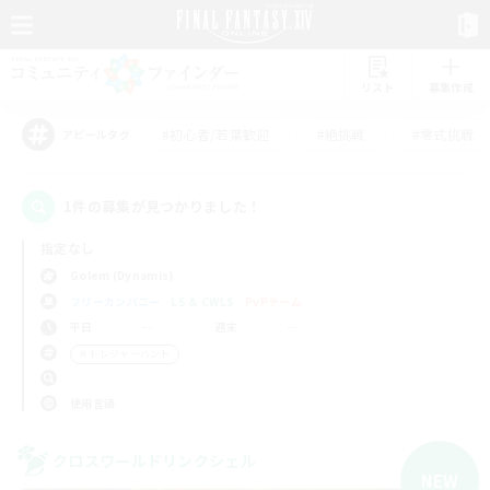
リスト
募集作成
#初心者/若葉歓迎
#絶挑戦
#零式挑戦
アピールタグ
1件の募集が見つかりました！
指定なし
Golem (Dynamis)
フリーカンパニー
LS & CWLS
PvPチーム
平日
週末
＃トレジャーハント
使用言語
クロスワールドリンクシェル
NEW