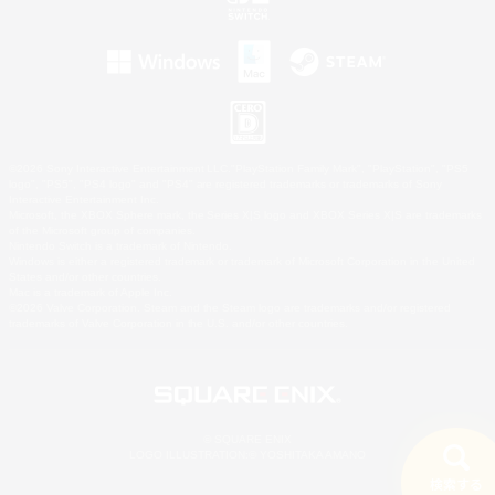
©2026 Sony Interactive Entertainment LLC."PlayStation Family Mark", "PlayStation", "PS5
logo", "PS5", "PS4 logo" and "PS4" are registered trademarks or trademarks of Sony
Interactive Entertainment Inc.
Microsoft, the XBOX Sphere mark, the Series X|S logo and XBOX Series X|S are trademarks
of the Microsoft group of companies.
Nintendo Switch is a trademark of Nintendo.
Windows is either a registered trademark or trademark of Microsoft Corporation in the United
States and/or other countries.
Mac is a trademark of Apple Inc.
©2026 Valve Corporation. Steam and the Steam logo are trademarks and/or registered
trademarks of Valve Corporation in the U.S. and/or other countries.
© SQUARE ENIX
LOGO ILLUSTRATION:© YOSHITAKA AMANO
検索する