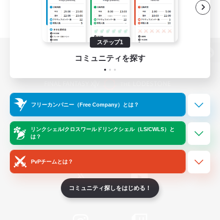
ステップ1
コミュニティを探す
パソコン版へ
フリーカンパニー（Free Company）とは？
関連商品
e-STOREで購入
ゲームダウンロード
リンクシェル/クロスワールドリンクシェル（LS/CWLS）と
は？
Official Information
PvPチームとは？
コミュニティ探しをはじめる！
/
X
News
YouTube