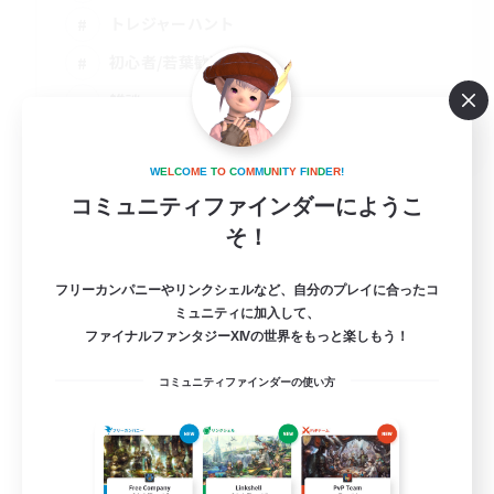
トレジャーハント
初心者/若葉歓迎
雑談
JA
詳細を見る
W
E
L
C
O
M
E
T
O
C
O
M
M
U
N
I
T
Y
F
I
N
D
E
R
!
募集期間: 2026/09/06 まで
コミュニティファインダーにようこ
そ！
フリーカンパニーやリンクシェルなど、自分のプレイに合ったコ
ミュニティに加入して、
ファイナルファンタジーXIVの世界をもっと楽しもう！
コミュニティファインダーの使い方