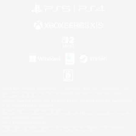
©2026 Sony Interactive Entertainment LLC."PlayStation Family Mark", "PlayStation", "PS5
logo", "PS5", "PS4 logo" and "PS4" are registered trademarks or trademarks of Sony
Interactive Entertainment Inc.
Microsoft, the XBOX Sphere mark, the Series X|S logo and XBOX Series X|S are trademarks
of the Microsoft group of companies.
Nintendo Switch is a trademark of Nintendo.
Windows is either a registered trademark or trademark of Microsoft Corporation in the United
States and/or other countries.
Mac is a trademark of Apple Inc.
©2026 Valve Corporation. Steam and the Steam logo are trademarks and/or registered
trademarks of Valve Corporation in the U.S. and/or other countries.