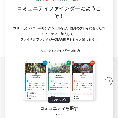
W
E
L
C
O
M
E
T
O
C
O
M
M
U
N
I
T
Y
F
I
N
D
E
R
!
コミュニティファインダーにようこ
そ！
フリーカンパニーやリンクシェルなど、自分のプレイに合ったコ
ミュニティに加入して、
ファイナルファンタジーXIVの世界をもっと楽しもう！
コミュニティファインダーの使い方
パソコン版へ
関連商品
e-STOREで購入
ステップ1
ゲームダウンロード
コミュニティを探す