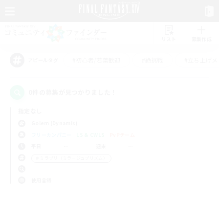
リスト
募集作成
#初心者/若葉歓迎
#絶挑戦
#立ち上げメ
アピールタグ
0件の募集が見つかりました！
指定なし
Golem (Dynamis)
フリーカンパニー
LS & CWLS
PvPチーム
平日
週末
＃ミラプリ（ミラージュプリズム）
使用言語