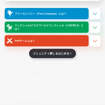
Official Information
フリーカンパニー（Free Company）とは？
/
X
News
YouTube
リンクシェル/クロスワールドリンクシェル（LS/CWLS）と
は？
PvPチームとは？
Instagram
Twitch
コミュニティ探しをはじめる！
LINE
Bluesky
レーティング制度について
プライバシーポリシー
著作権について
サポートセンター
ライセンス
ルール＆ポリシー
利用者情報の外部送信について