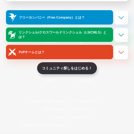
Official Information
フリーカンパニー（Free Company）とは？
/
X
News
YouTube
リンクシェル/クロスワールドリンクシェル（LS/CWLS）と
は？
PvPチームとは？
Instagram
Twitch
コミュニティ探しをはじめる！
LINE
Bluesky
レーティング制度について
プライバシーポリシー
著作権について
サポートセンター
ライセンス
ルール＆ポリシー
利用者情報の外部送信について