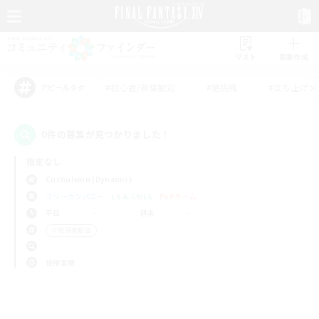
リスト
募集作成
#初心者/若葉歓迎
#絶挑戦
#立ち上げメ
アピールタグ
0件の募集が見つかりました！
指定なし
Cuchulainn (Dynamis)
フリーカンパニー
LS & CWLS
PvPチーム
平日
週末
＃復帰者歓迎
使用言語