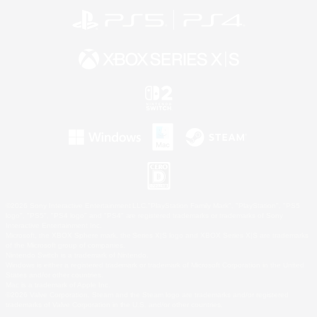
©2026 Sony Interactive Entertainment LLC."PlayStation Family Mark", "PlayStation", "PS5
logo", "PS5", "PS4 logo" and "PS4" are registered trademarks or trademarks of Sony
Interactive Entertainment Inc.
Microsoft, the XBOX Sphere mark, the Series X|S logo and XBOX Series X|S are trademarks
of the Microsoft group of companies.
Nintendo Switch is a trademark of Nintendo.
Windows is either a registered trademark or trademark of Microsoft Corporation in the United
States and/or other countries.
Mac is a trademark of Apple Inc.
©2026 Valve Corporation. Steam and the Steam logo are trademarks and/or registered
trademarks of Valve Corporation in the U.S. and/or other countries.