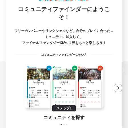
W
E
L
C
O
M
E
T
O
C
O
M
M
U
N
I
T
Y
F
I
N
D
E
R
!
コミュニティファインダーにようこ
そ！
フリーカンパニーやリンクシェルなど、自分のプレイに合ったコ
ミュニティに加入して、
ファイナルファンタジーXIVの世界をもっと楽しもう！
コミュニティファインダーの使い方
パソコン版へ
関連商品
e-STOREで購入
ステップ1
ゲームダウンロード
コミュニティを探す