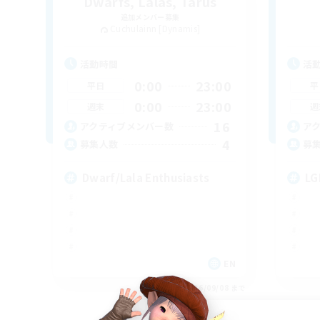
Dwarfs, Lalas, Tarus
追加メンバー募集
Cuchulainn [Dynamis]
活動時間
活
0:00
23:00
平日
平
0:00
23:00
週末
週
16
アクティブメンバー数
ア
4
募集人数
募
Dwarf/Lala Enthusiasts
LG
EN
募集期間: 2026/09/08 まで