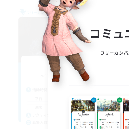
フリーカンパニー
フリー
NEW
コミュ
フリーカンパ
Ether
追加メンバー募集
Cuchulainn [Dynamis]
活動時間
活
8:00
24:00
平日
平
8:00
24:00
週末
週
94
アクティブメンバー数
ア
--
募集人数
募