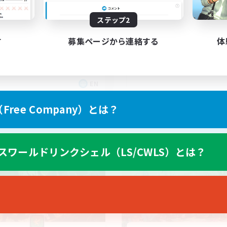
ganized FC
ステップ2
す
募集ページから連絡する
体
EN
募集期間: 2026/09/05 まで
募集期間: 20
ree Company）とは？
カンパニー
クロスワールドリンクシェル
スワールドリンクシェル（LS/CWLS）とは？
NEW