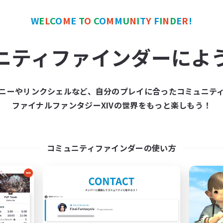
W
E
L
C
O
M
E
T
O
C
O
M
M
U
N
I
T
Y
F
I
N
D
E
R
!
カンパニー
リンクシェル
ニティファインダーによ
ニーやリンクシェルなど、自分のプレイに合ったコミュニテ
ファイナルファンタジーXIVの世界をもっと楽しもう！
The Sundered
The Moogle Guar
追加メンバー募集
追加メンバー募集
Cuchulainn [Dynamis]
Cuchulainn [Dynami
コミュニティファインダーの使い方
動時間
活動時間
12:00
23:00
1:00
日
平日
10:00
24:00
12:00
末
週末
140
クティブメンバー数
アクティブメンバー数
50
集人数
募集人数