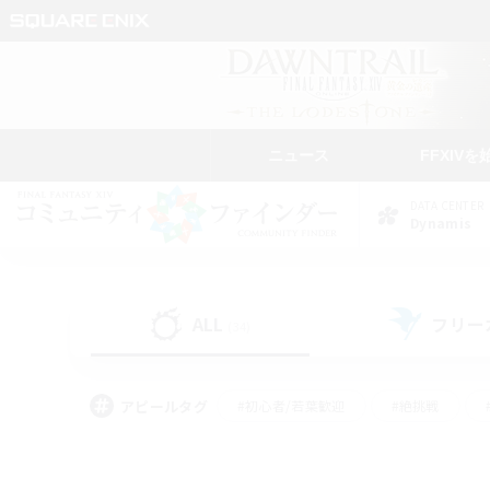
ニュース
FFXIVを
DATA CENTER
Dynamis
ALL
フリー
(34)
アピールタグ
#初心者/若葉歓迎
#絶挑戦
#雑談
#なんでも楽しむ
#学生中心
#
#スクリーンショット撮影
#ト