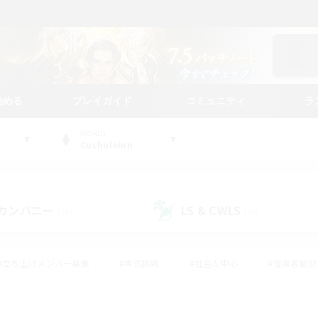
始める
プレイガイド
コミュニティ
ラ
WORLD
Cuchulainn
カンパニー
LS & CWLS
(18)
(16)
#立ち上げメンバー募集
#零式挑戦
#社会人中心
#復帰者歓迎
ギャザラー中心
#モブハント
#ロールプレイ
#体験歓迎
レジャーハント
#クリア目指して頑張る
#ミラプリ（ミラージュプリ