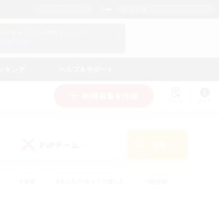
日本語
マイキャラクター情報をチェック！
ログイン
ンキング
ヘルプ＆サポート
新規募集を作成
リスト
ガイド
PvPチーム
検索
(0)
#演奏
#まったりゆっくり楽しむ
#極挑戦
#ハウジング
#レベリング
#クラフター中心
ズム）
#プレイヤー主催イベント