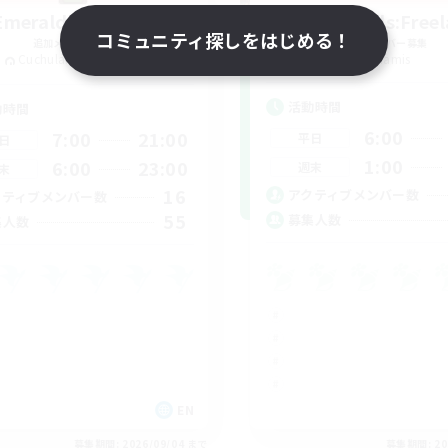
Emerald Shadows
Open Hands:Freel
コミュニティ探しをはじめる！
追加メンバー募集
追加メンバー募集
Cuchulainn [Dynamis]
Dynamis
活動時間
動時間
6:00
7:00
21:00
平日
日
1:00
6:00
23:00
週末
末
16
アクティブメンバー数
クティブメンバー数
55
募集人数
集人数
EN
募集期間: 2026/09/04 まで
募集期間: 20