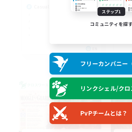
Casual & Midcore Friendly
Or
ステップ1
コミュニティを探
EN
募集期間: 2026/09/06 まで
フリーカンパニー（F
クロスワールドリンクシェル
フリー
リンクシェル/クロ
NEW
PvPチームとは？