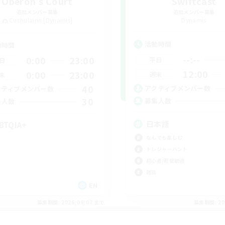
Oberon's Court
Swiftcast
追加メンバー募集
追加メンバー募集
Cuchulainn [Dynamis]
Dynamis
活動時間
動時間
--:--
0:00
23:00
平日
日
12:00
0:00
23:00
週末
末
40
アクティブメンバー数
クティブメンバー数
30
募集人数
集人数
日本語
BTQIA+
なんでも楽しむ
トレジャーハント
初心者/若葉歓迎
雑談
EN
募集期間: 2026/09/07 まで
募集期間: 20