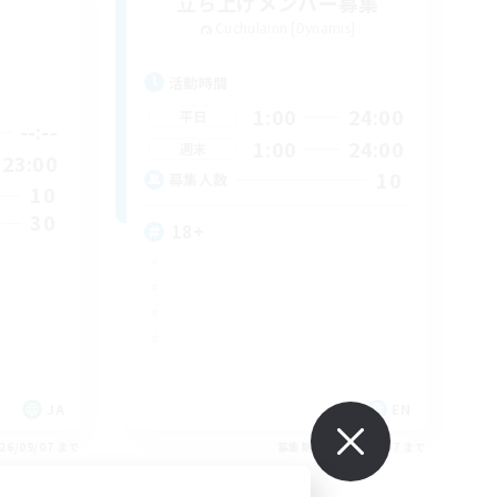
立ち上げメンバー募集
Cuchulainn [Dynamis]
活動時間
1:00
24:00
平日
--:--
1:00
24:00
週末
23:00
10
募集人数
10
30
18+
JA
EN
26/09/07 まで
募集期間: 2026/09/07 まで