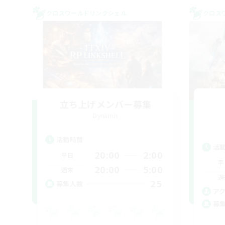
クロスワールドリンクシェル
クロス
立ち上げメンバー募集
Dynamis
活動時間
活
20:00
2:00
平日
平
20:00
5:00
週末
週
25
募集人数
ア
募