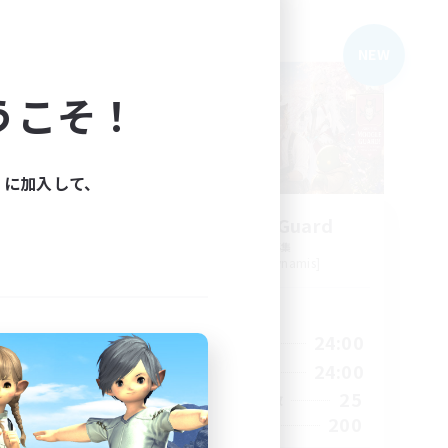
フリーカンパニー
NEW
NEW
うこそ！
ィに加入して、
dPLUS
The Moogle Guard
追加メンバー募集
s]
Cuchulainn [Dynamis]
活動時間
24:00
1:00
24:00
平日
2:00
1:00
24:00
週末
15
25
アクティブメンバー数
--
200
募集人数